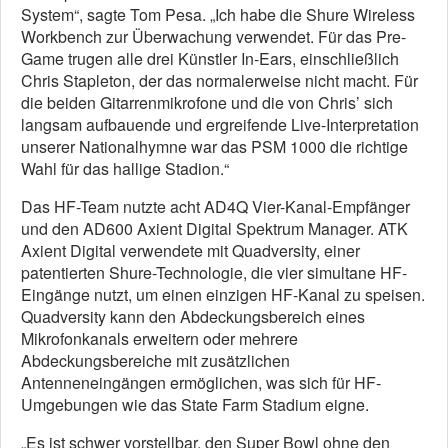
System“, sagte Tom Pesa. „Ich habe die Shure Wireless
Workbench zur Überwachung verwendet. Für das Pre-
Game trugen alle drei Künstler In-Ears, einschließlich
Chris Stapleton, der das normalerweise nicht macht. Für
die beiden Gitarrenmikrofone und die von Chris’ sich
langsam aufbauende und ergreifende Live-Interpretation
unserer Nationalhymne war das PSM 1000 die richtige
Wahl für das hallige Stadion.“
Das HF-Team nutzte acht AD4Q Vier-Kanal-Empfänger
und den AD600 Axient Digital Spektrum Manager. ATK
Axient Digital verwendete mit Quadversity, einer
patentierten Shure-Technologie, die vier simultane HF-
Eingänge nutzt, um einen einzigen HF-Kanal zu speisen.
Quadversity kann den Abdeckungsbereich eines
Mikrofonkanals erweitern oder mehrere
Abdeckungsbereiche mit zusätzlichen
Antenneneingängen ermöglichen, was sich für HF-
Umgebungen wie das State Farm Stadium eigne.
„Es ist schwer vorstellbar, den Super Bowl ohne den