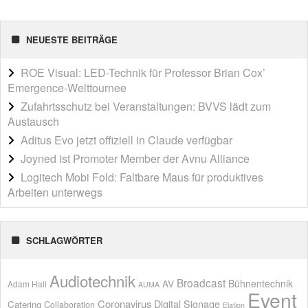
NEUESTE BEITRÄGE
ROE Visual: LED-Technik für Professor Brian Cox’
Emergence-Welttournee
Zufahrtsschutz bei Veranstaltungen: BVVS lädt zum
Austausch
Aditus Evo jetzt offiziell in Claude verfügbar
Joyned ist Promoter Member der Avnu Alliance
Logitech Mobi Fold: Faltbare Maus für produktives
Arbeiten unterwegs
SCHLAGWÖRTER
Audiotechnik
Broadcast
AV
Bühnentechnik
Adam Hall
AUMA
Event
Coronavirus
Digital Signage
Catering
Collaboration
Elation