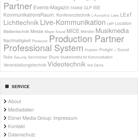
Partner
Events-Magazin
ISE
GLP
FAMAB
KommunikationsRaum.
LEaT
Konferenztechnik
L-Acoustics
Lawo
Live-Kommunikation
Lichttechnik
Location
LMP
Musikmedia
MICE
Messe
Medientechnik
Meyer Sound
Mikrofon
Production Partner
Nachhaltigkeit
Panasonic
Professional System
Prolight + Sound
Projektor
Shure
Robe
Sennheiser
Security
Studieninstitut für Kommunikation
Videotechnik
Veranstaltungstechnik
Vok Dams
SERVICE
About
Mediadaten
Ebner Media Group: Impressum
Kontakt
Datenschutz