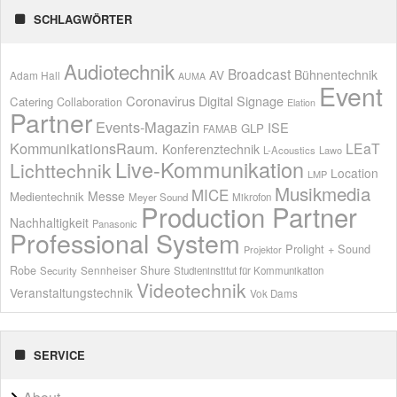
SCHLAGWÖRTER
Audiotechnik
Broadcast
AV
Bühnentechnik
Adam Hall
AUMA
Event
Coronavirus
Digital Signage
Catering
Collaboration
Elation
Partner
Events-Magazin
ISE
GLP
FAMAB
KommunikationsRaum.
LEaT
Konferenztechnik
L-Acoustics
Lawo
Live-Kommunikation
Lichttechnik
Location
LMP
Musikmedia
MICE
Messe
Medientechnik
Meyer Sound
Mikrofon
Production Partner
Nachhaltigkeit
Panasonic
Professional System
Prolight + Sound
Projektor
Shure
Robe
Sennheiser
Security
Studieninstitut für Kommunikation
Videotechnik
Veranstaltungstechnik
Vok Dams
SERVICE