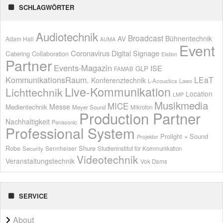
SCHLAGWÖRTER
Audiotechnik
Broadcast
AV
Bühnentechnik
Adam Hall
AUMA
Event
Coronavirus
Digital Signage
Catering
Collaboration
Elation
Partner
Events-Magazin
ISE
GLP
FAMAB
KommunikationsRaum.
LEaT
Konferenztechnik
L-Acoustics
Lawo
Live-Kommunikation
Lichttechnik
Location
LMP
Musikmedia
MICE
Messe
Medientechnik
Meyer Sound
Mikrofon
Production Partner
Nachhaltigkeit
Panasonic
Professional System
Prolight + Sound
Projektor
Shure
Robe
Sennheiser
Security
Studieninstitut für Kommunikation
Videotechnik
Veranstaltungstechnik
Vok Dams
SERVICE
About