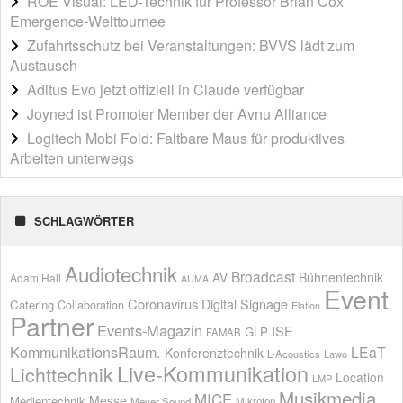
ROE Visual: LED-Technik für Professor Brian Cox’
Emergence-Welttournee
Zufahrtsschutz bei Veranstaltungen: BVVS lädt zum
Austausch
Aditus Evo jetzt offiziell in Claude verfügbar
Joyned ist Promoter Member der Avnu Alliance
Logitech Mobi Fold: Faltbare Maus für produktives
Arbeiten unterwegs
SCHLAGWÖRTER
Audiotechnik
Broadcast
AV
Bühnentechnik
Adam Hall
AUMA
Event
Coronavirus
Digital Signage
Catering
Collaboration
Elation
Partner
Events-Magazin
ISE
GLP
FAMAB
KommunikationsRaum.
LEaT
Konferenztechnik
L-Acoustics
Lawo
Live-Kommunikation
Lichttechnik
Location
LMP
Musikmedia
MICE
Messe
Medientechnik
Meyer Sound
Mikrofon