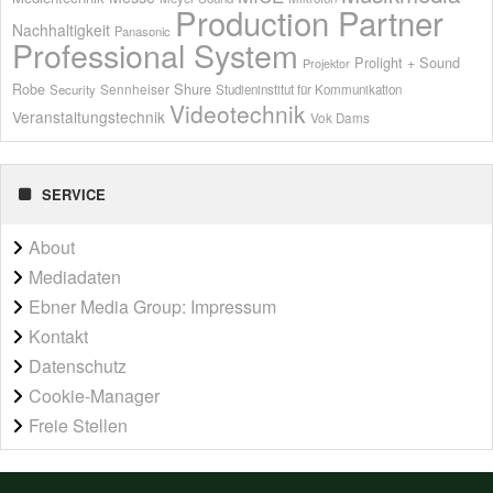
Production Partner
Nachhaltigkeit
Panasonic
Professional System
Prolight + Sound
Projektor
Shure
Robe
Sennheiser
Security
Studieninstitut für Kommunikation
Videotechnik
Veranstaltungstechnik
Vok Dams
SERVICE
About
Mediadaten
Ebner Media Group: Impressum
Kontakt
Datenschutz
Cookie-Manager
Freie Stellen