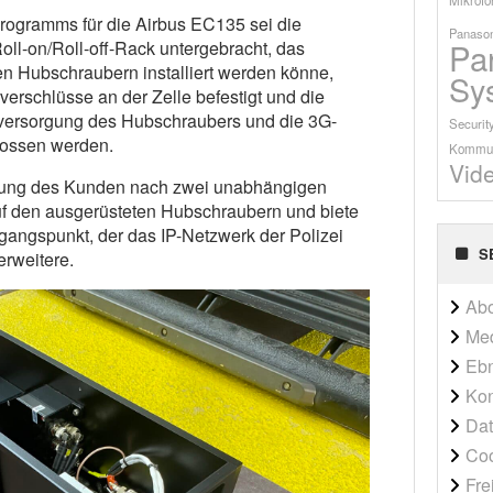
ogramms für die Airbus EC135 sei die
Panason
Pa
ll-on/Roll-off-Rack untergebracht, das
en Hubschraubern installiert werden könne,
Sy
erschlüsse an der Zelle befestigt und die
versorgung des Hubschraubers und die 3G-
Securit
ossen werden.
Kommun
Vid
erung des Kunden nach zwei unabhängigen
f den ausgerüsteten Hubschraubern und biete
ngspunkt, der das IP-Netzwerk der Polizei
S
erweitere.
Ab
Me
Ebn
Kon
Dat
Co
Fre