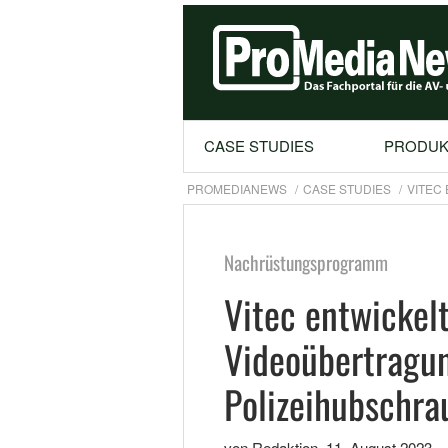
CASE STUDIES
PRODUK
PROMEDIANEWS
CASE STUDIES
VITEC
Nachrüstungsprogramm
Vitec entwickel
Videoübertragun
Polizeihubschra
von Redaktion
,
11. August 2023