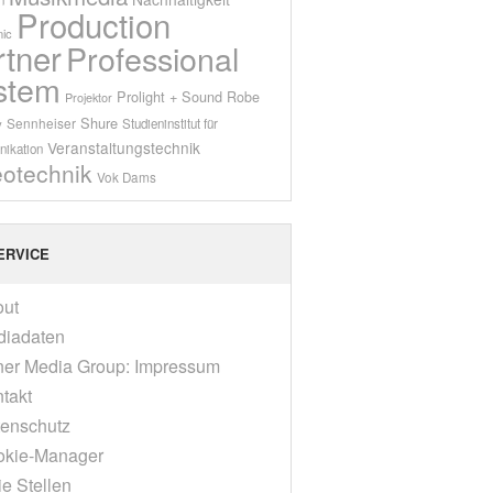
Production
ic
rtner
Professional
stem
Prolight + Sound
Robe
Projektor
Shure
Sennheiser
y
Studieninstitut für
Veranstaltungstechnik
ikation
eotechnik
Vok Dams
ERVICE
out
diadaten
er Media Group: Impressum
takt
enschutz
okie-Manager
ie Stellen