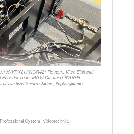
LX100/VRX211/NGR421 Routern, Vitec Einkanal-
 Encodern oder MGW Diamond TOUGH
d von team2 entwickelten, flugtauglichen
Professional System
,
Videotechnik
,