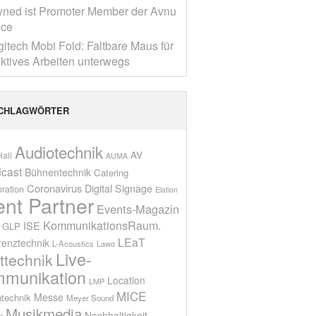
yned ist Promoter Member der Avnu
nce
gitech Mobi Fold: Faltbare Maus für
ktives Arbeiten unterwegs
CHLAGWÖRTER
Audiotechnik
AV
all
AUMA
cast
Bühnentechnik
Catering
Coronavirus
Digital Signage
oration
Elation
ent Partner
Events-Magazin
KommunikationsRaum.
ISE
GLP
LEaT
renztechnik
L-Acoustics
Lawo
Live-
ttechnik
munikation
Location
LMP
MICE
Messe
technik
Meyer Sound
Musikmedia
Nachhaltigkeit
n