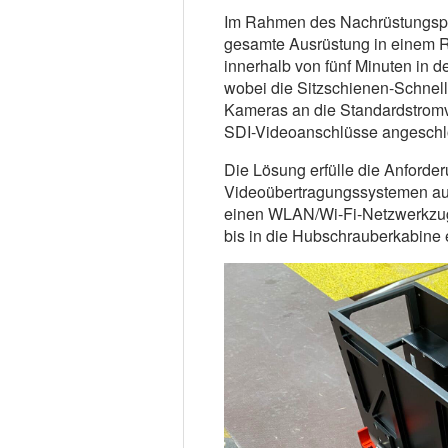
Im Rahmen des Nachrüstungspr
gesamte Ausrüstung in einem Ro
innerhalb von fünf Minuten in d
wobei die Sitzschienen-Schnellv
Kameras an die Standardstrom
SDI-Videoanschlüsse angeschl
Die Lösung erfülle die Anford
Videoübertragungssystemen au
einen WLAN/Wi-Fi-Netzwerkzuga
bis in die Hubschrauberkabine 