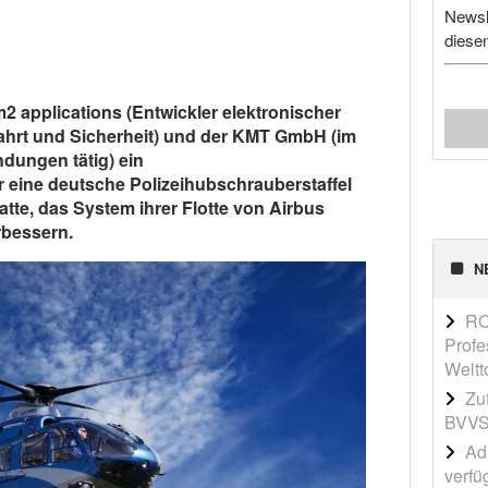
Newsl
diese
2 applications (Entwickler elektronischer
ahrt und Sicherheit) und der KMT GmbH (im
dungen tätig) ein
 eine deutsche Polizeihubschrauberstaffel
atte, das System ihrer Flotte von Airbus
bessern.
N
RO
Profe
Weltt
Zu
BVVS
Adi
verfü