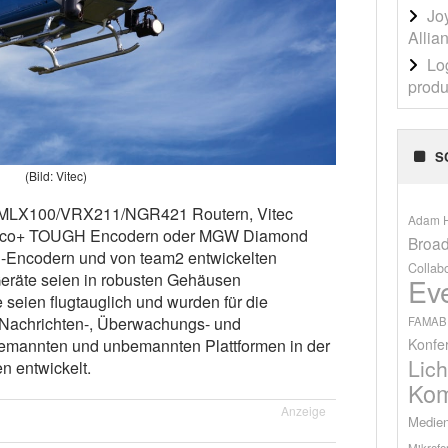
Jo
Allia
Lo
produ
S
(Bild: Vitec)
2 MLX100/VRX211/NGR421 Routern, Vitec
Adam H
ico+ TOUGH Encodern oder MGW Diamond
Broad
Encodern und von team2 entwickelten
Collab
Geräte seien in robusten Gehäusen
Ev
 seien flugtauglich und wurden für die
r Nachrichten-, Überwachungs- und
FAMAB
Konfe
bemannten und unbemannten Plattformen in der
Lich
n entwickelt.
Kom
Anzeige
Medien
Mikrofo