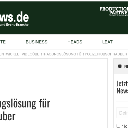
TE
BUSINESS
HEADS
LEAT
 ENTWICKELT VIDEOÜBERTRAGUNGSLÖSUNG FÜR POLIZEIHUBSCHRAUBER
N
Jetz
t
News
gslösung für
uber
Ic
*