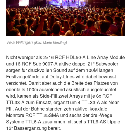
Viva Willingen
(Bild: Mario Kersting)
Nicht weniger als 2×16 RCF HDL50-A Line Array Module
und 16 RCF Sub 9007-A aktive doppel 21“ Subwoofer
sorgen für druckvollen Sound auf dem 100M langen
Festivalgelände, auf Delay-Lines wird dabei bewusst
verzichtet. Damit aber auch die Breite des Platzes von
ebenfalls 100m ausreichend akustisch ausgeleuchtet
wird, kamen als Side-Fill zwei Arrays mit je 6x RCF
TTL33-A zum Einsatz, ergänzt um 4 TTL33-A als Near-
Fill. Auf der Bühne standen zehn aktive, koaxiale
Monitore RCF TT 25SMA und sechs der drei-Wege
Systeme TTL6-A zusammen mit sechs TTL6-AS tripple
12“ Bassergänzung bereit.