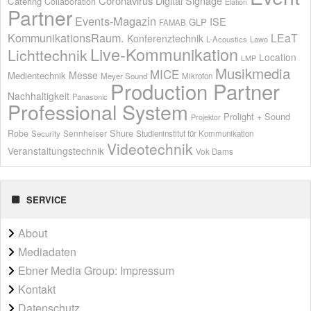
Coronavirus
Digital Signage
Catering
Collaboration
Elation
Partner
Events-Magazin
ISE
GLP
FAMAB
KommunikationsRaum.
LEaT
Konferenztechnik
L-Acoustics
Lawo
Live-Kommunikation
Lichttechnik
Location
LMP
Musikmedia
MICE
Messe
Medientechnik
Meyer Sound
Mikrofon
Production Partner
Nachhaltigkeit
Panasonic
Professional System
Prolight + Sound
Projektor
Shure
Robe
Sennheiser
Security
Studieninstitut für Kommunikation
Videotechnik
Veranstaltungstechnik
Vok Dams
SERVICE
About
Mediadaten
Ebner Media Group: Impressum
Kontakt
Datenschutz