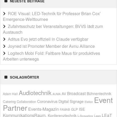
NEUESTE BEITRÄGE
ROE Visual: LED-Technik für Professor Brian Cox’
Emergence-Welttournee
Zufahrtsschutz bei Veranstaltungen: BVVS lädt zum
Austausch
Aditus Evo jetzt offiziell in Claude verfügbar
Joyned ist Promoter Member der Avnu Alliance
Logitech Mobi Fold: Faltbare Maus für produktives
Arbeiten unterwegs
SCHLAGWÖRTER
Audiotechnik
Broadcast
AV
Bühnentechnik
Adam Hall
AUMA
Event
Coronavirus
Digital Signage
Catering
Collaboration
Elation
Partner
Events-Magazin
ISE
GLP
FAMAB
KommunikationsRaum.
LEaT
Konferenztechnik
L-Acoustics
Lawo