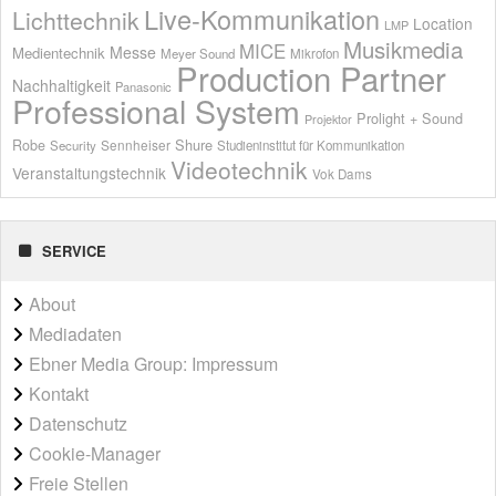
Live-Kommunikation
Lichttechnik
Location
LMP
Musikmedia
MICE
Messe
Medientechnik
Meyer Sound
Mikrofon
Production Partner
Nachhaltigkeit
Panasonic
Professional System
Prolight + Sound
Projektor
Shure
Robe
Sennheiser
Security
Studieninstitut für Kommunikation
Videotechnik
Veranstaltungstechnik
Vok Dams
SERVICE
About
Mediadaten
Ebner Media Group: Impressum
Kontakt
Datenschutz
Cookie-Manager
Freie Stellen