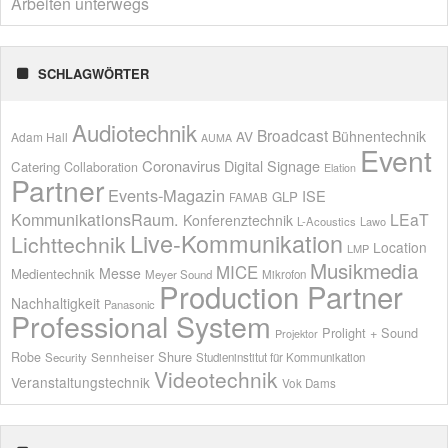
Arbeiten unterwegs
SCHLAGWÖRTER
Audiotechnik
Broadcast
AV
Bühnentechnik
Adam Hall
AUMA
Event
Coronavirus
Digital Signage
Catering
Collaboration
Elation
Partner
Events-Magazin
ISE
GLP
FAMAB
KommunikationsRaum.
LEaT
Konferenztechnik
L-Acoustics
Lawo
Live-Kommunikation
Lichttechnik
Location
LMP
Musikmedia
MICE
Messe
Medientechnik
Meyer Sound
Mikrofon
Production Partner
Nachhaltigkeit
Panasonic
Professional System
Prolight + Sound
Projektor
Shure
Robe
Sennheiser
Security
Studieninstitut für Kommunikation
Videotechnik
Veranstaltungstechnik
Vok Dams