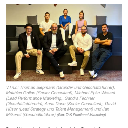
V.l.n.r.: Thomas Siepmann (Gründer und Geschäftsführer),
Matthias Gollan (Senior Consultant), Michael Epke-Wessel
(Lead Performance Marketing), Sandra Fechner
(Geschäftsführerin), Anna Dono (Senior Consultant), David
Hüser (Lead Strategy und Talent Management) und Jan
Milkereit (Geschäftsführer)
(Bild: TAS Emotional Marketing)