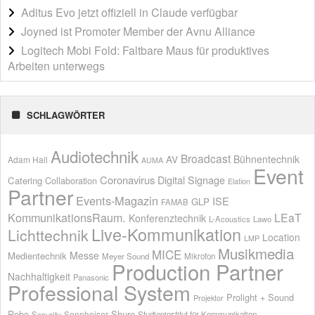
Aditus Evo jetzt offiziell in Claude verfügbar
Joyned ist Promoter Member der Avnu Alliance
Logitech Mobi Fold: Faltbare Maus für produktives
Arbeiten unterwegs
SCHLAGWÖRTER
Audiotechnik
Broadcast
AV
Bühnentechnik
Adam Hall
AUMA
Event
Coronavirus
Digital Signage
Catering
Collaboration
Elation
Partner
Events-Magazin
ISE
GLP
FAMAB
KommunikationsRaum.
LEaT
Konferenztechnik
L-Acoustics
Lawo
Live-Kommunikation
Lichttechnik
Location
LMP
Musikmedia
MICE
Messe
Medientechnik
Meyer Sound
Mikrofon
Production Partner
Nachhaltigkeit
Panasonic
Professional System
Prolight + Sound
Projektor
Shure
Robe
Sennheiser
Security
Studieninstitut für Kommunikation