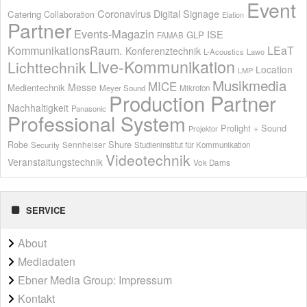
Event
Coronavirus
Digital Signage
Catering
Collaboration
Elation
Partner
Events-Magazin
ISE
GLP
FAMAB
KommunikationsRaum.
LEaT
Konferenztechnik
L-Acoustics
Lawo
Live-Kommunikation
Lichttechnik
Location
LMP
Musikmedia
MICE
Messe
Medientechnik
Meyer Sound
Mikrofon
Production Partner
Nachhaltigkeit
Panasonic
Professional System
Prolight + Sound
Projektor
Shure
Robe
Sennheiser
Security
Studieninstitut für Kommunikation
Videotechnik
Veranstaltungstechnik
Vok Dams
SERVICE
About
Mediadaten
Ebner Media Group: Impressum
Kontakt