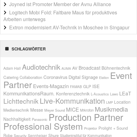
Joyned ist Promoter Member der Avnu Alliance
Logitech Mobi Fold: Faltbare Maus für produktives
Arbeiten unterwegs
Extron modernisiert AV-Technik in Moschee in Singapur
SCHLAGWÖRTER
Audiotechnik
Broadcast
AV
Bühnentechnik
Adam Hall
AUMA
Event
Coronavirus
Digital Signage
Catering
Collaboration
Elation
Partner
Events-Magazin
ISE
GLP
FAMAB
KommunikationsRaum.
LEaT
Konferenztechnik
L-Acoustics
Lawo
Live-Kommunikation
Lichttechnik
Location
LMP
Musikmedia
MICE
Messe
Medientechnik
Meyer Sound
Mikrofon
Production Partner
Nachhaltigkeit
Panasonic
Professional System
Prolight + Sound
Projektor
Shure
Robe
Sennheiser
Security
Studieninstitut für Kommunikation