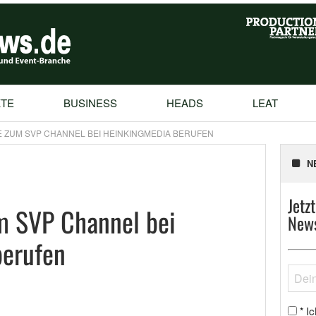
TE
BUSINESS
HEADS
LEAT
 ZUM SVP CHANNEL BEI HEINKINGMEDIA BERUFEN
N
Jetz
m SVP Channel bei
News
berufen
Ic
*