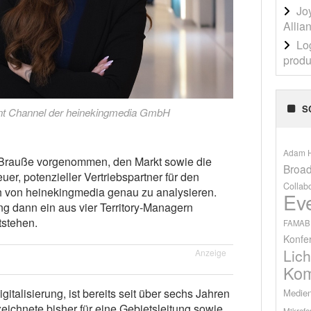
Jo
Allia
Lo
produ
S
ent Channel der heinekingmedia GmbH
Adam H
h Brauße vorgenommen, den Markt sowie die
Broad
er, potenzieller Vertriebspartner für den
Collab
h von heinekingmedia genau zu analysieren.
Ev
itung dann ein aus vier Territory-Managern
stehen.
FAMAB
Konfe
Lich
Anzeige
Kom
italisierung, ist bereits seit über sechs Jahren
Medien
eichnete bisher für eine Gebietsleitung sowie
Mikrofo