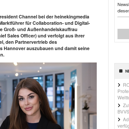
Newsl
diese
President Channel bei der heinekingmedia
rktführer für Collaboration- und Digital-
te Groß- und Außenhandelskauffrau
hief Sales Officer) und verfolgt aus ihrer
l, den Partnervertrieb des
us Hannover auszubauen und damit seine
n.
N
RO
Profe
Weltt
Zu
BVVS
Adi
verfü