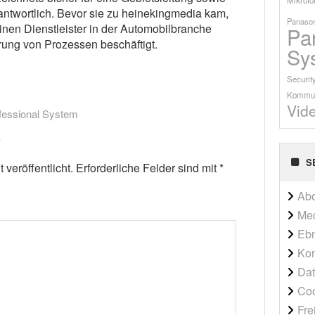
ntwortlich. Bevor sie zu heinekingmedia kam,
Panason
inen Dienstleister in der Automobilbranche
Pa
ierung von Prozessen beschäftigt.
Sy
Securit
Kommun
Vid
fessional System
S
veröffentlicht.
Erforderliche Felder sind mit
*
Ab
Me
Ebn
Kon
Dat
Co
Fre