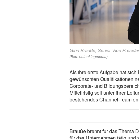
Gina Brauße, Senior Vice Presid
(Bild: heinekingmedia)
Als ihre erste Aufgabe hat sic
gewünschten Qualifikationen neu
Corporate- und Bildungsbereic
Mittelfristig soll unter ihrer Le
bestehendes Channel-Team ent
Brauße brennt für das Thema Dig
für das Unternehmen tätig und z