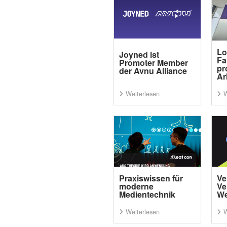
Lo
Joyned ist
Fa
Promoter Member
pr
der Avnu Alliance
Ar
Weiterlesen
W
Praxiswissen für
Ve
moderne
Ve
Medientechnik
We
Weiterlesen
W