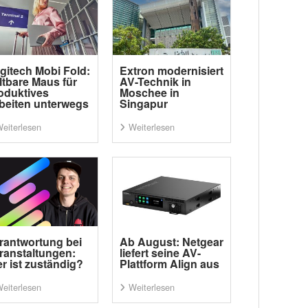
gitech Mobi Fold:
Extron modernisiert
ltbare Maus für
AV-Technik in
oduktives
Moschee in
beiten unterwegs
Singapur
eiterlesen
Weiterlesen
rantwortung bei
Ab August: Netgear
ranstaltungen:
liefert seine AV-
r ist zuständig?
Plattform Align aus
eiterlesen
Weiterlesen