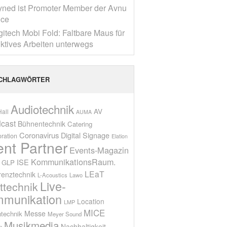
yned ist Promoter Member der Avnu
nce
gitech Mobi Fold: Faltbare Maus für
ktives Arbeiten unterwegs
CHLAGWÖRTER
Audiotechnik
AV
all
AUMA
cast
Bühnentechnik
Catering
Coronavirus
Digital Signage
oration
Elation
ent Partner
Events-Magazin
KommunikationsRaum.
ISE
GLP
LEaT
renztechnik
L-Acoustics
Lawo
Live-
ttechnik
munikation
Location
LMP
MICE
Messe
technik
Meyer Sound
Musikmedia
Nachhaltigkeit
n