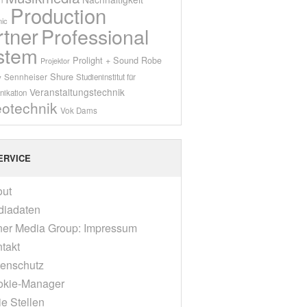
Production
ic
rtner
Professional
stem
Prolight + Sound
Robe
Projektor
Shure
Sennheiser
y
Studieninstitut für
Veranstaltungstechnik
ikation
eotechnik
Vok Dams
ERVICE
out
diadaten
er Media Group: Impressum
takt
enschutz
okie-Manager
ie Stellen