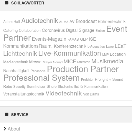
SCHLAGWÖRTER
Audiotechnik
Broadcast
AV
Bühnentechnik
Adam Hall
AUMA
Event
Coronavirus
Digital Signage
Catering
Collaboration
Elation
Partner
Events-Magazin
ISE
GLP
FAMAB
KommunikationsRaum.
LEaT
Konferenztechnik
L-Acoustics
Lawo
Live-Kommunikation
Lichttechnik
Location
LMP
Musikmedia
MICE
Messe
Medientechnik
Meyer Sound
Mikrofon
Production Partner
Nachhaltigkeit
Panasonic
Professional System
Prolight + Sound
Projektor
Shure
Robe
Sennheiser
Security
Studieninstitut für Kommunikation
Videotechnik
Veranstaltungstechnik
Vok Dams
SERVICE
About