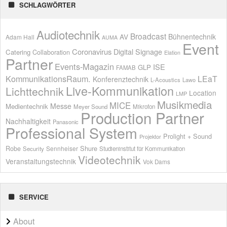
SCHLAGWÖRTER
Audiotechnik
Broadcast
AV
Bühnentechnik
Adam Hall
AUMA
Event
Coronavirus
Digital Signage
Catering
Collaboration
Elation
Partner
Events-Magazin
ISE
GLP
FAMAB
KommunikationsRaum.
LEaT
Konferenztechnik
L-Acoustics
Lawo
Live-Kommunikation
Lichttechnik
Location
LMP
Musikmedia
MICE
Messe
Medientechnik
Meyer Sound
Mikrofon
Production Partner
Nachhaltigkeit
Panasonic
Professional System
Prolight + Sound
Projektor
Shure
Robe
Sennheiser
Security
Studieninstitut für Kommunikation
Videotechnik
Veranstaltungstechnik
Vok Dams
SERVICE
About