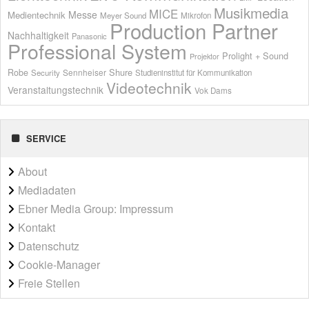
Musikmedia
MICE
Messe
Medientechnik
Meyer Sound
Mikrofon
Production Partner
Nachhaltigkeit
Panasonic
Professional System
Prolight + Sound
Projektor
Shure
Robe
Sennheiser
Security
Studieninstitut für Kommunikation
Videotechnik
Veranstaltungstechnik
Vok Dams
SERVICE
About
Mediadaten
Ebner Media Group: Impressum
Kontakt
Datenschutz
Cookie-Manager
Freie Stellen