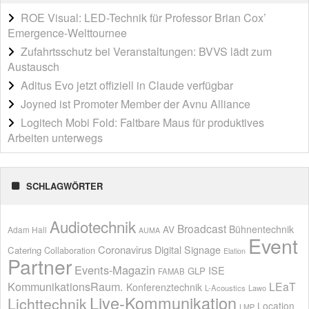
ROE Visual: LED-Technik für Professor Brian Cox’
Emergence-Welttournee
Zufahrtsschutz bei Veranstaltungen: BVVS lädt zum
Austausch
Aditus Evo jetzt offiziell in Claude verfügbar
Joyned ist Promoter Member der Avnu Alliance
Logitech Mobi Fold: Faltbare Maus für produktives
Arbeiten unterwegs
SCHLAGWÖRTER
Audiotechnik
Broadcast
AV
Bühnentechnik
Adam Hall
AUMA
Event
Coronavirus
Digital Signage
Catering
Collaboration
Elation
Partner
Events-Magazin
ISE
GLP
FAMAB
KommunikationsRaum.
LEaT
Konferenztechnik
L-Acoustics
Lawo
Live-Kommunikation
Lichttechnik
Location
LMP