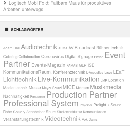
Logitech Mobi Fold: Faltbare Maus für produktives
Arbeiten unterwegs
SCHLAGWÖRTER
Audiotechnik
Broadcast
AV
Bühnentechnik
Adam Hall
AUMA
Event
Coronavirus
Digital Signage
Catering
Collaboration
Elation
Partner
Events-Magazin
ISE
GLP
FAMAB
KommunikationsRaum.
LEaT
Konferenztechnik
L-Acoustics
Lawo
Live-Kommunikation
Lichttechnik
Location
LMP
Musikmedia
MICE
Messe
Medientechnik
Meyer Sound
Mikrofon
Production Partner
Nachhaltigkeit
Panasonic
Professional System
Prolight + Sound
Projektor
Shure
Robe
Sennheiser
Security
Studieninstitut für Kommunikation
Videotechnik
Veranstaltungstechnik
Vok Dams