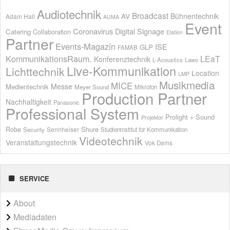
Audiotechnik
Broadcast
AV
Bühnentechnik
Adam Hall
AUMA
Event
Coronavirus
Digital Signage
Catering
Collaboration
Elation
Partner
Events-Magazin
ISE
GLP
FAMAB
KommunikationsRaum.
LEaT
Konferenztechnik
L-Acoustics
Lawo
Live-Kommunikation
Lichttechnik
Location
LMP
Musikmedia
MICE
Messe
Medientechnik
Meyer Sound
Mikrofon
Production Partner
Nachhaltigkeit
Panasonic
Professional System
Prolight + Sound
Projektor
Shure
Robe
Sennheiser
Security
Studieninstitut für Kommunikation
Videotechnik
Veranstaltungstechnik
Vok Dams
SERVICE
About
Mediadaten