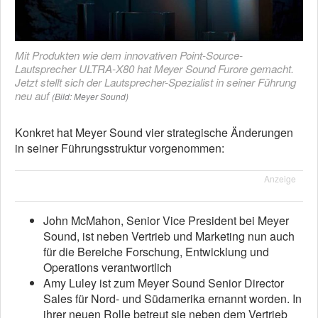
Mit Produkten wie dem innovativen Point-Source-
Lautsprecher ULTRA-X80 hat Meyer Sound Furore gemacht.
Jetzt stellt sich der Lautsprecher-Spezialist in seiner Führung
neu auf
(Bild: Meyer Sound)
Konkret hat Meyer Sound vier strategische Änderungen
in seiner Führungsstruktur vorgenommen:
Anzeige
John McMahon, Senior Vice President bei Meyer
Sound, ist neben Vertrieb und Marketing nun auch
für die Bereiche Forschung, Entwicklung und
Operations verantwortlich
Amy Luley ist zum Meyer Sound Senior Director
Sales für Nord- und Südamerika ernannt worden. In
ihrer neuen Rolle betreut sie neben dem Vertrieb