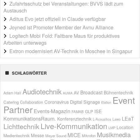
Zufahrtsschutz bei Veranstaltungen: BVVS lädt zum
Austausch
Aditus Evo jetzt offiziell in Claude verfügbar
Joyned ist Promoter Member der Avnu Alliance
Logitech Mobi Fold: Faltbare Maus für produktives
Arbeiten unterwegs
Extron modernisiert AV-Technik in Moschee in Singapur
SCHLAGWÖRTER
Audiotechnik
Broadcast
AV
Bühnentechnik
Adam Hall
AUMA
Event
Coronavirus
Digital Signage
Catering
Collaboration
Elation
Partner
Events-Magazin
ISE
GLP
FAMAB
KommunikationsRaum.
LEaT
Konferenztechnik
L-Acoustics
Lawo
Live-Kommunikation
Lichttechnik
Location
LMP
Musikmedia
MICE
Messe
Medientechnik
Meyer Sound
Mikrofon