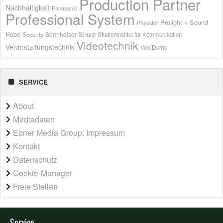
Production Partner
Nachhaltigkeit
Panasonic
Professional System
Prolight + Sound
Projektor
Shure
Robe
Sennheiser
Security
Studieninstitut für Kommunikation
Videotechnik
Veranstaltungstechnik
Vok Dams
SERVICE
About
Mediadaten
Ebner Media Group: Impressum
Kontakt
Datenschutz
Cookie-Manager
Freie Stellen
Service