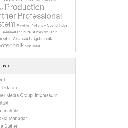
Production
ic
rtner
Professional
stem
Prolight + Sound
Robe
Projektor
Shure
Sennheiser
y
Studieninstitut für
Veranstaltungstechnik
ikation
eotechnik
Vok Dams
ERVICE
out
diadaten
er Media Group: Impressum
takt
enschutz
okie-Manager
ie Stellen