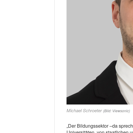
Michael Schroeter
(Bild: Viewsonic)
„Der Bildungssektor –da sprec
Universitäten, von staatlichen u