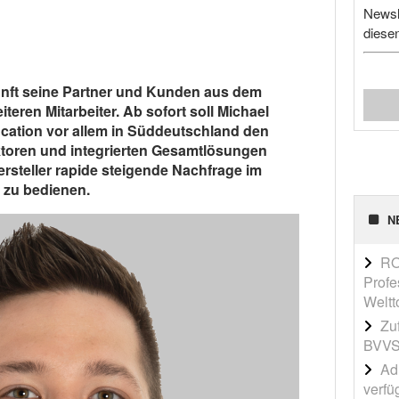
Newsl
diese
unft seine Partner und Kunden aus dem
teren Mitarbeiter. Ab sofort soll Michael
cation vor allem in Süddeutschland den
ktoren und integrierten Gesamtlösungen
Hersteller rapide steigende Nachfrage im
 zu bedienen.
N
RO
Profe
Weltt
Zu
BVVS
Adi
verfü