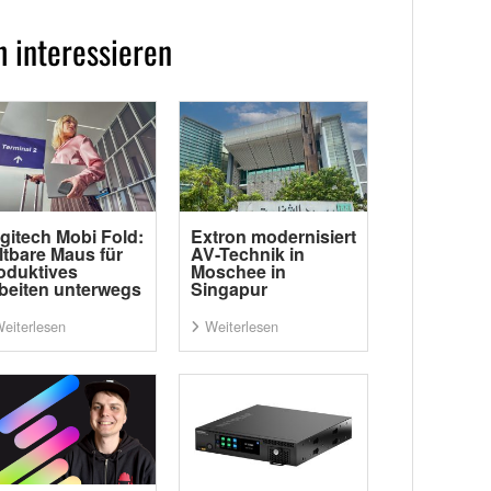
 interessieren
gitech Mobi Fold:
Extron modernisiert
ltbare Maus für
AV-Technik in
oduktives
Moschee in
beiten unterwegs
Singapur
eiterlesen
Weiterlesen