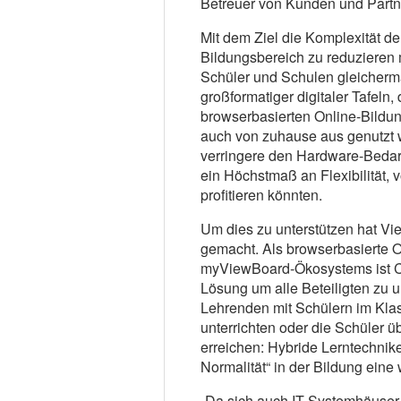
Betreuer von Kunden und Partne
Mit dem Ziel die Komplexität de
Bildungsbereich zu reduzieren 
Schüler und Schulen gleicherma
großformatiger digitaler Tafeln,
browserbasierten Online-Bildun
auch von zuhause aus genutzt 
verringere den Hardware-Bedar
ein Höchstmaß an Flexibilität,
profitieren könnten.
Um dies zu unterstützen hat V
gemacht. Als browserbasierte O
myViewBoard-Ökosystems ist Cl
Lösung um alle Beteiligten zu 
Lehrenden mit Schülern im Kla
unterrichten oder die Schüler 
erreichen: Hybride Lerntechnik
Normalität“ in der Bildung eine 
„Da sich auch IT-Systemhäuser 