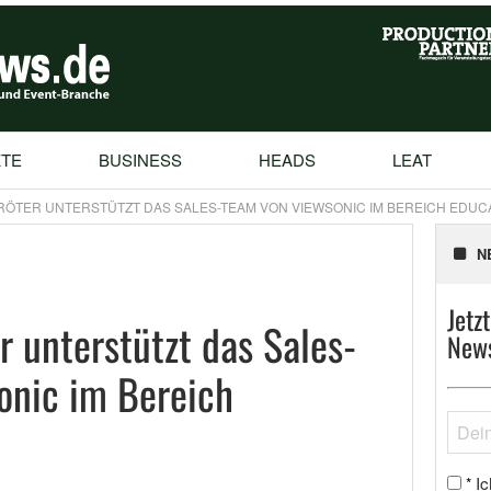
TE
BUSINESS
HEADS
LEAT
ÖTER UNTERSTÜTZT DAS SALES-TEAM VON VIEWSONIC IM BEREICH EDUC
N
Jetz
r unterstützt das Sales-
News
onic im Bereich
Ic
*