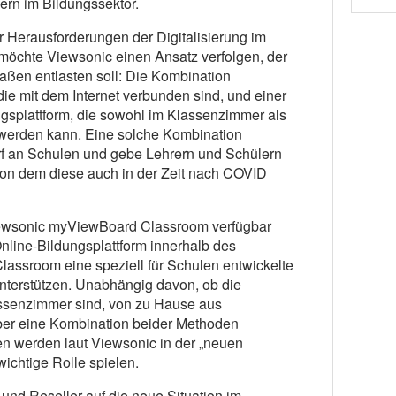
rn im Bildungssektor.
r Herausforderungen der Digitalisierung im
möchte Viewsonic einen Ansatz verfolgen, der
ßen entlasten soll: Die Kombination
 die mit dem Internet verbunden sind, und einer
gsplattform, die sowohl im Klassenzimmer als
werden kann. Eine solche Kombination
f an Schulen und gebe Lehrern und Schülern
 von dem diese auch in der Zeit nach COVID
iewsonic myViewBoard Classroom verfügbar
nline-Bildungsplattform innerhalb des
assroom eine speziell für Schulen entwickelte
unterstützen. Unabhängig davon, ob die
ssenzimmer sind, von zu Hause aus
über eine Kombination beider Methoden
en werden laut Viewsonic in der „neuen
wichtige Rolle spielen.
und Reseller auf die neue Situation im