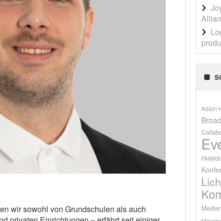
Jo
Allia
Lo
produ
S
Adam H
Broad
Collab
Ev
FAMAB
Konfe
Lich
Kom
Medien
hen wir sowohl von Grundschulen als auch
nd privaten Einrichtungen – erfährt seit einiger
Mikrofo