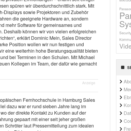
en spüren wir überdurchschnittlich stark. Mit
Panason
-Displays sowie Projektoren und Zubehör
Pa
 Jahren die geeignete Hardware an, sondern
Sy
 und mehr Software für gemeinsames und
n. Deshalb können wir von vielen erfolgreichen
Securit
ichten“, erklärt Dominic Mein, Sales Director
Kommun
rke Position wollen wir nun festigen und
Vid
ir eine weiterhin hohe Beratungsqualität bieten
 und bei Terminen in den Schulen. Mit Michael
neuen Kollegen im Team, der dafür wie gemacht
S
Ab
Anzeige
Me
Ebn
uropäischen Fernhochschule in Hamburg Sales
Kon
lel dazu war er rund sieben Jahre lang im
wo der direkte Kontakt zu Kunden auf der
Dat
hrung gepaart mit einer seit jeher großen
Co
n Schröter laut Pressemitteilung zum idealen
Fre