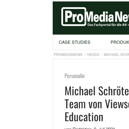
CASE STUDIES
PRODUK
PROMEDIANEWS
HEADS
MICHAEL SCHR
Personalie
Michael Schröte
Team von Views
Education
von Redaktion
,
9. Juli 2021