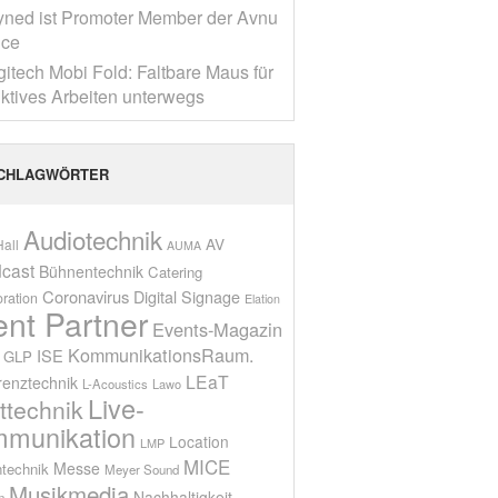
yned ist Promoter Member der Avnu
nce
gitech Mobi Fold: Faltbare Maus für
ktives Arbeiten unterwegs
CHLAGWÖRTER
Audiotechnik
AV
all
AUMA
cast
Bühnentechnik
Catering
Coronavirus
Digital Signage
oration
Elation
ent Partner
Events-Magazin
KommunikationsRaum.
ISE
GLP
LEaT
renztechnik
L-Acoustics
Lawo
Live-
ttechnik
munikation
Location
LMP
MICE
Messe
technik
Meyer Sound
Musikmedia
Nachhaltigkeit
n