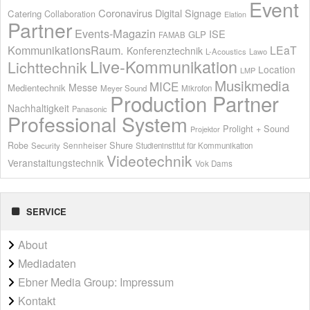
Event
Coronavirus
Digital Signage
Catering
Collaboration
Elation
Partner
Events-Magazin
ISE
GLP
FAMAB
KommunikationsRaum.
LEaT
Konferenztechnik
L-Acoustics
Lawo
Live-Kommunikation
Lichttechnik
Location
LMP
Musikmedia
MICE
Messe
Medientechnik
Meyer Sound
Mikrofon
Production Partner
Nachhaltigkeit
Panasonic
Professional System
Prolight + Sound
Projektor
Shure
Robe
Sennheiser
Security
Studieninstitut für Kommunikation
Videotechnik
Veranstaltungstechnik
Vok Dams
SERVICE
About
Mediadaten
Ebner Media Group: Impressum
Kontakt