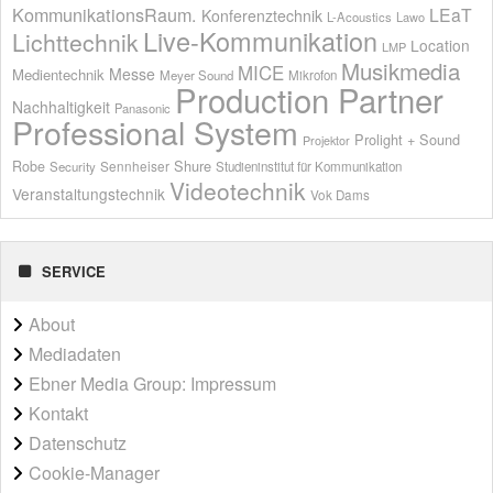
KommunikationsRaum.
LEaT
Konferenztechnik
L-Acoustics
Lawo
Live-Kommunikation
Lichttechnik
Location
LMP
Musikmedia
MICE
Messe
Medientechnik
Meyer Sound
Mikrofon
Production Partner
Nachhaltigkeit
Panasonic
Professional System
Prolight + Sound
Projektor
Shure
Robe
Sennheiser
Security
Studieninstitut für Kommunikation
Videotechnik
Veranstaltungstechnik
Vok Dams
SERVICE
About
Mediadaten
Ebner Media Group: Impressum
Kontakt
Datenschutz
Cookie-Manager