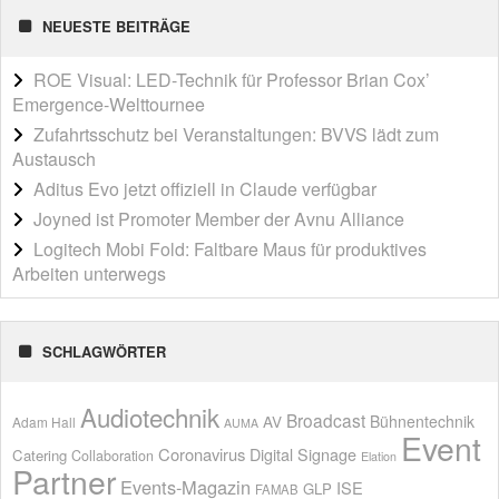
NEUESTE BEITRÄGE
ROE Visual: LED-Technik für Professor Brian Cox’
Emergence-Welttournee
Zufahrtsschutz bei Veranstaltungen: BVVS lädt zum
Austausch
Aditus Evo jetzt offiziell in Claude verfügbar
Joyned ist Promoter Member der Avnu Alliance
Logitech Mobi Fold: Faltbare Maus für produktives
Arbeiten unterwegs
SCHLAGWÖRTER
Audiotechnik
Broadcast
AV
Bühnentechnik
Adam Hall
AUMA
Event
Coronavirus
Digital Signage
Catering
Collaboration
Elation
Partner
Events-Magazin
ISE
GLP
FAMAB