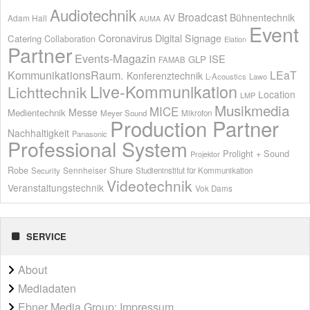
Audiotechnik
Broadcast
AV
Bühnentechnik
Adam Hall
AUMA
Event
Coronavirus
Digital Signage
Catering
Collaboration
Elation
Partner
Events-Magazin
ISE
GLP
FAMAB
KommunikationsRaum.
LEaT
Konferenztechnik
L-Acoustics
Lawo
Live-Kommunikation
Lichttechnik
Location
LMP
Musikmedia
MICE
Messe
Medientechnik
Meyer Sound
Mikrofon
Production Partner
Nachhaltigkeit
Panasonic
Professional System
Prolight + Sound
Projektor
Shure
Robe
Sennheiser
Security
Studieninstitut für Kommunikation
Videotechnik
Veranstaltungstechnik
Vok Dams
SERVICE
About
Mediadaten
Ebner Media Group: Impressum