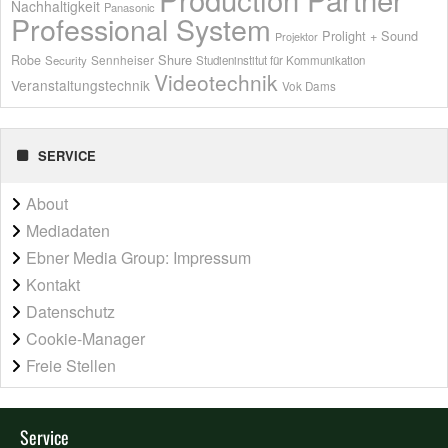
Nachhaltigkeit
Panasonic
Professional System
Prolight + Sound
Projektor
Shure
Robe
Sennheiser
Security
Studieninstitut für Kommunikation
Videotechnik
Veranstaltungstechnik
Vok Dams
SERVICE
About
Mediadaten
Ebner Media Group: Impressum
Kontakt
Datenschutz
Cookie-Manager
Freie Stellen
Service