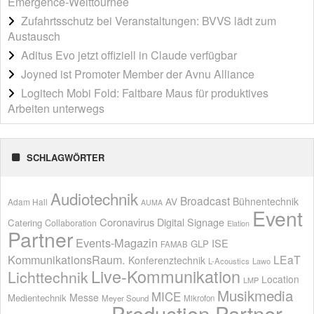
Emergence-Welttournee
Zufahrtsschutz bei Veranstaltungen: BVVS lädt zum
Austausch
Aditus Evo jetzt offiziell in Claude verfügbar
Joyned ist Promoter Member der Avnu Alliance
Logitech Mobi Fold: Faltbare Maus für produktives
Arbeiten unterwegs
SCHLAGWÖRTER
Audiotechnik
Broadcast
AV
Bühnentechnik
Adam Hall
AUMA
Event
Coronavirus
Digital Signage
Catering
Collaboration
Elation
Partner
Events-Magazin
ISE
GLP
FAMAB
KommunikationsRaum.
LEaT
Konferenztechnik
L-Acoustics
Lawo
Live-Kommunikation
Lichttechnik
Location
LMP
Musikmedia
MICE
Messe
Medientechnik
Meyer Sound
Mikrofon
Production Partner