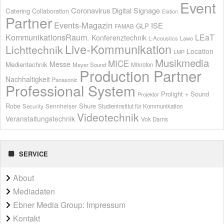
Event
Coronavirus
Digital Signage
Catering
Collaboration
Elation
Partner
Events-Magazin
ISE
GLP
FAMAB
KommunikationsRaum.
LEaT
Konferenztechnik
L-Acoustics
Lawo
Live-Kommunikation
Lichttechnik
Location
LMP
Musikmedia
MICE
Messe
Medientechnik
Meyer Sound
Mikrofon
Production Partner
Nachhaltigkeit
Panasonic
Professional System
Prolight + Sound
Projektor
Shure
Robe
Sennheiser
Security
Studieninstitut für Kommunikation
Videotechnik
Veranstaltungstechnik
Vok Dams
SERVICE
About
Mediadaten
Ebner Media Group: Impressum
Kontakt