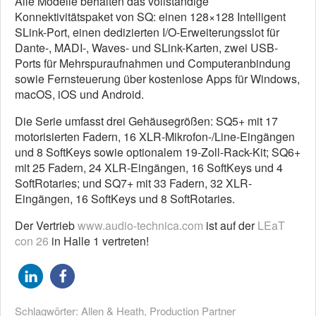
Alle Modelle behalten das vollständige
Konnektivitätspaket von SQ: einen 128×128 Intelligent
SLink-Port, einen dedizierten I/O-Erweiterungsslot für
Dante-, MADI-, Waves- und SLink-Karten, zwei USB-
Ports für Mehrspuraufnahmen und Computeranbindung
sowie Fernsteuerung über kostenlose Apps für Windows,
macOS, iOS und Android.
Die Serie umfasst drei Gehäusegrößen: SQ5+ mit 17
motorisierten Fadern, 16 XLR-Mikrofon-/Line-Eingängen
und 8 SoftKeys sowie optionalem 19-Zoll-Rack-Kit; SQ6+
mit 25 Fadern, 24 XLR-Eingängen, 16 SoftKeys und 4
SoftRotaries; und SQ7+ mit 33 Fadern, 32 XLR-
Eingängen, 16 SoftKeys und 8 SoftRotaries.
Der Vertrieb
www.audio-technica.com
ist auf der
LEaT
con 26
in Halle 1 vertreten!
Schlagwörter:
Allen & Heath
,
Production Partner