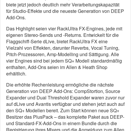
biete jetzt jedoch deutlich mehr Verarbeitungskapazität
für Studio-Effekte und die neueste Generation von DEEP
Add-Ons.
Das Highlight seien vier RackUltra FX-Engines, jede mit
eigenen Stereo-Sends und -Returns. Entwickelt für die
Flaggschiff-Serie dLive, bietet RackUltra FX eine
Vielzahl von Effekten, darunter Reverbs, Vocal Tuning,
Pitch-Prozessoren, Amp-Modelling und Sättigung. Alle
vier Engines sind bei jedem SQ+ Modell standardmäßig
enthalten, Add-Ons seien im Allen & Heath Shop
erhältlich.
Die erhöhte Rechenleistung ermögliche die nächste
Generation von DEEP Add-Ons: CompStortion, Source
Expander und Dual Threshold Expander waren zuvor nur
auf dLive und Avantis verfügbar und stehen jetzt auch auf
den SQ+ Modellen bereit. Zum Start können neue SQ+
Besitzer das PlusPack – das komplette Paket aus DEEP-
und Standard-FX-Add-Ons in einem Bundle durch die
Registrierung ihres Mixers und die Anmeldung zum Allen