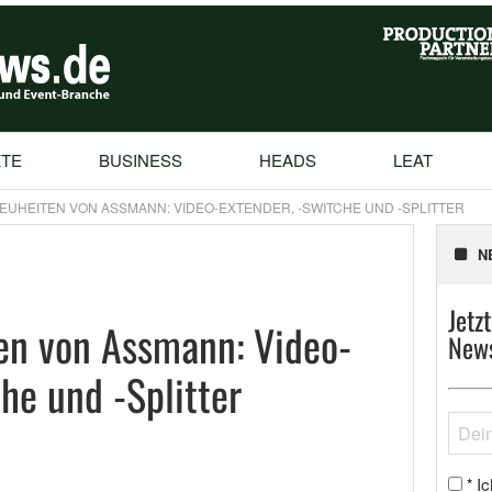
TE
BUSINESS
HEADS
LEAT
NEUHEITEN VON ASSMANN: VIDEO-EXTENDER, -SWITCHE UND -SPLITTER
N
Jetz
en von Assmann: Video-
News
he und -Splitter
Ic
*