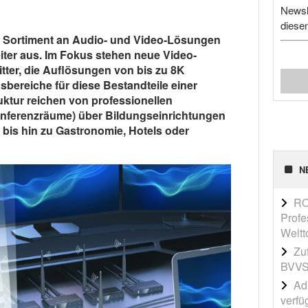
Newsl
diese
 Sortiment an Audio- und Video-Lösungen
iter aus. Im Fokus stehen neue Video-
itter, die Auflösungen von bis zu 8K
ereiche für diese Bestandteile einer
uktur reichen von professionellen
ferenzräume) über Bildungseinrichtungen
bis hin zu Gastronomie, Hotels oder
N
RO
Profe
Weltt
Zu
BVVS
Adi
verfü