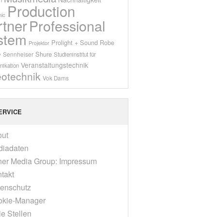
Production
ic
rtner
Professional
stem
Prolight + Sound
Robe
Projektor
Shure
Sennheiser
y
Studieninstitut für
Veranstaltungstechnik
ikation
eotechnik
Vok Dams
ERVICE
out
diadaten
er Media Group: Impressum
takt
enschutz
okie-Manager
ie Stellen