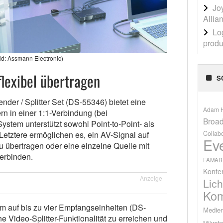
Jo
Allia
Lo
produ
ild: Assmann Electronic)
lexibel übertragen
S
der / Splitter Set (DS-55346) bietet eine
Adam H
n in einer 1:1-Verbindung (bei
Broad
ystem unterstützt sowohl Point-to-Point- als
Collab
Letztere ermöglichen es, ein AV-Signal auf
Ev
u übertragen oder eine einzelne Quelle mit
erbinden.
FAMAB
Konfe
Anzeige
Lich
Kom
m auf bis zu vier Empfangseinheiten (DS-
Medien
e Video-Splitter-Funktionalität zu erreichen und
Mikrofo