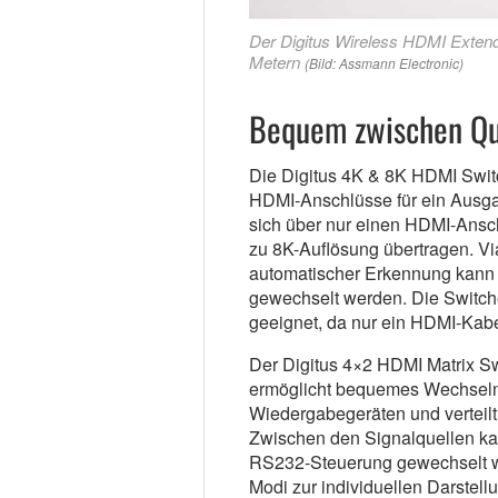
Der Digitus Wireless HDMI Extender
Metern
(Bild: Assmann Electronic)
Bequem zwischen Qu
Die Digitus 4K & 8K HDMI Swit
HDMI-Anschlüsse für ein Ausgab
sich über nur einen HDMI-Ansch
zu 8K-Auflösung übertragen. Vi
automatischer Erkennung kann
gewechselt werden. Die Switch
geeignet, da nur ein HDMI-Kabel
Der Digitus 4×2 HDMI Matrix Sw
ermöglicht bequemes Wechseln 
Wiedergabegeräten und verteil
Zwischen den Signalquellen kan
RS232-Steuerung gewechselt we
Modi zur individuellen Darstellu