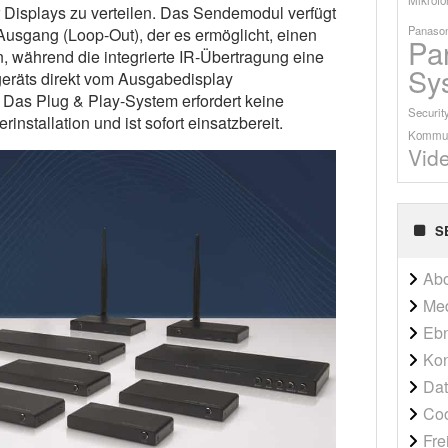
r Displays zu verteilen. Das Sendemodul verfügt
Panason
usgang (Loop-Out), der es ermöglicht, einen
Pa
, während die integrierte IR-Übertragung eine
Sy
eräts direkt vom Ausgabedisplay
. Das Plug & Play-System erfordert keine
Securit
installation und ist sofort einsatzbereit.
Kommun
Vid
S
Ab
Me
Ebn
Kon
Dat
Co
Fre