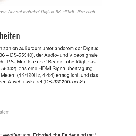
: das Anschlusskabel Digitus 8K HDMI Ultra High
heiten
n zählen außerdem unter anderem der Digitus
36 – DS-55340), der Audio- und Videosignale
ht TVs, Monitore oder Beamer überträgt, das
-55342), das eine HDMI-Signalübertragung
 Metern (4K/120Hz, 4:4:4) ermöglicht, und das
eed Anschlusskabel (DB-330200-xxx-S).
ystem
veröffentlicht.
Erforderliche Felder sind mit
*