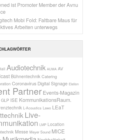
yned ist Promoter Member der Avnu
nce
gitech Mobi Fold: Faltbare Maus für
ktives Arbeiten unterwegs
CHLAGWÖRTER
Audiotechnik
AV
all
AUMA
cast
Bühnentechnik
Catering
Coronavirus
Digital Signage
oration
Elation
ent Partner
Events-Magazin
KommunikationsRaum.
ISE
GLP
LEaT
renztechnik
L-Acoustics
Lawo
Live-
ttechnik
munikation
Location
LMP
MICE
Messe
technik
Meyer Sound
Musikmedia
Nachhaltigkeit
n