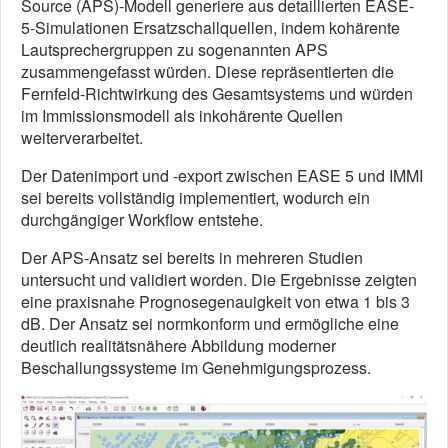
Source (APS)-Modell generiere aus detaillierten EASE-
5-Simulationen Ersatzschallquellen, indem kohärente
Lautsprechergruppen zu sogenannten APS
zusammengefasst würden. Diese repräsentierten die
Fernfeld-Richtwirkung des Gesamtsystems und würden
im Immissionsmodell als inkohärente Quellen
weiterverarbeitet.
Der Datenimport und -export zwischen
EASE 5
und
IMMI
sei bereits vollständig implementiert, wodurch ein
durchgängiger Workflow entstehe.
Der APS-Ansatz sei bereits in mehreren Studien
untersucht und validiert worden. Die Ergebnisse zeigten
eine praxisnahe Prognosegenauigkeit von etwa 1 bis 3
dB. Der Ansatz sei normkonform und ermögliche eine
deutlich realitätsnähere Abbildung moderner
Beschallungssysteme im Genehmigungsprozess.