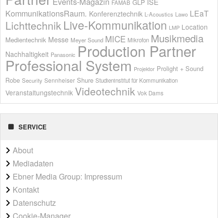
Events-Magazin
ISE
GLP
FAMAB
KommunikationsRaum.
LEaT
Konferenztechnik
L-Acoustics
Lawo
Live-Kommunikation
Lichttechnik
Location
LMP
Musikmedia
MICE
Messe
Medientechnik
Meyer Sound
Mikrofon
Production Partner
Nachhaltigkeit
Panasonic
Professional System
Prolight + Sound
Projektor
Shure
Robe
Sennheiser
Security
Studieninstitut für Kommunikation
Videotechnik
Veranstaltungstechnik
Vok Dams
SERVICE
About
Mediadaten
Ebner Media Group: Impressum
Kontakt
Datenschutz
Cookie-Manager