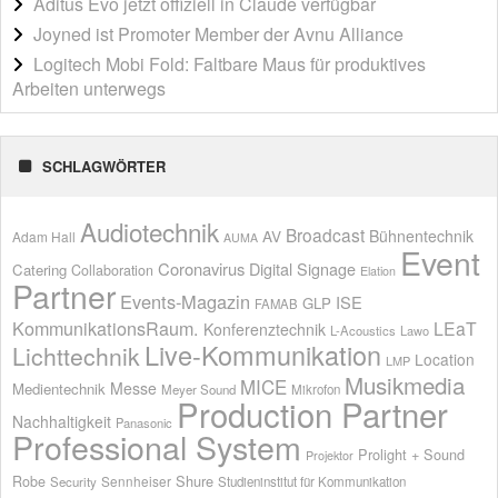
Aditus Evo jetzt offiziell in Claude verfügbar
Joyned ist Promoter Member der Avnu Alliance
Logitech Mobi Fold: Faltbare Maus für produktives
Arbeiten unterwegs
SCHLAGWÖRTER
Audiotechnik
Broadcast
AV
Bühnentechnik
Adam Hall
AUMA
Event
Coronavirus
Digital Signage
Catering
Collaboration
Elation
Partner
Events-Magazin
ISE
GLP
FAMAB
KommunikationsRaum.
LEaT
Konferenztechnik
L-Acoustics
Lawo
Live-Kommunikation
Lichttechnik
Location
LMP
Musikmedia
MICE
Messe
Medientechnik
Meyer Sound
Mikrofon
Production Partner
Nachhaltigkeit
Panasonic
Professional System
Prolight + Sound
Projektor
Shure
Robe
Sennheiser
Security
Studieninstitut für Kommunikation