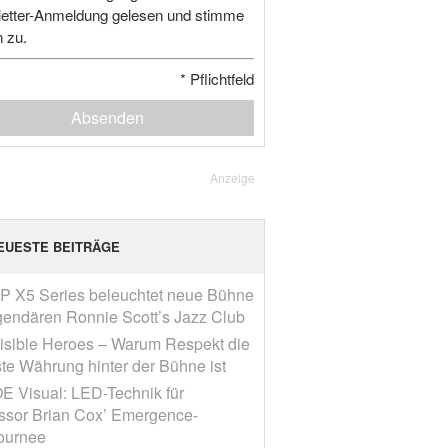
etter-Anmeldung gelesen und stimme
n zu.
*
Pflichtfeld
Absenden
Anzeige
EUESTE BEITRÄGE
P X5 Series beleuchtet neue Bühne
gendären Ronnie Scott’s Jazz Club
visible Heroes – Warum Respekt die
ste Währung hinter der Bühne ist
E Visual: LED-Technik für
ssor Brian Cox’ Emergence-
ournee