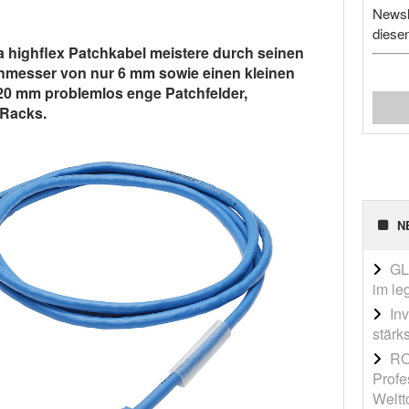
Newsl
diese
 highflex Patchkabel meistere durch seinen
messer von nur 6 mm sowie einen kleinen
20 mm problemlos enge Patchfelder,
-Racks.
N
GL
im le
In
stärk
RO
Profe
Weltt