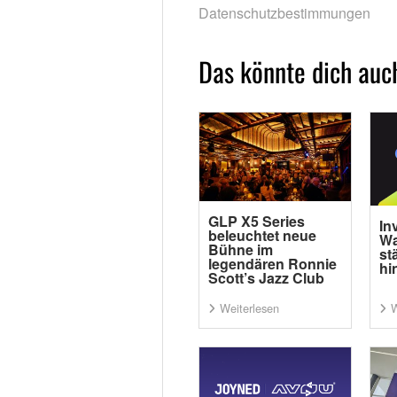
Datenschutzbestimmungen
Das könnte dich auch
GLP X5 Series
In
beleuchtet neue
Wa
Bühne im
st
legendären Ronnie
hi
Scott’s Jazz Club
Weiterlesen
W