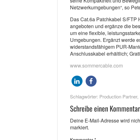
seine Kompaktheit und Beweglichk
Netzwerkumgebungen“, so Peter
Das Cat.6a Patchkabel S/FTP H
angeboten und ergänze die bes
um eine flexible, leistungsstar
Umgebungen. Ergänzt werde es
widerstandsfähigem PUR-Mantel 
Anschlusskabel erhältlich; Grat
www.sommercable.com
Schlagwörter:
Production Partner
,
Schreibe einen Kommentar
Deine E-Mail-Adresse wird nicht 
markiert.
Kommentar
*