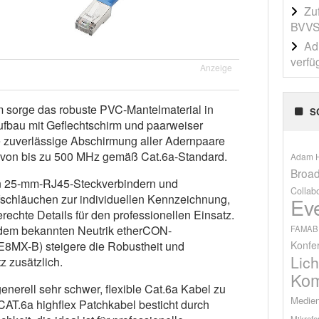
Zu
BVVS
Adi
verfü
Anzeige
m sorge das robuste PVC-Mantelmaterial in
S
fbau mit Geflechtschirm und paarweiser
e zuverlässige Abschirmung aller Adernpaare
e von bis zu 500 MHz gemäß Cat.6a-Standard.
Adam H
Broad
en 25-mm-RJ45-Steckverbindern und
Collab
chläuchen zur individuellen Kennzeichnung,
Ev
echte Details für den professionellen Einsatz.
 dem bekannten Neutrik etherCON-
FAMAB
Konfe
8MX-B) steigere die Robustheit und
Lich
 zusätzlich.
Kom
generell sehr schwer, flexible Cat.6a Kabel zu
Medien
AT.6a highflex Patchkabel besticht durch
Mikrofo