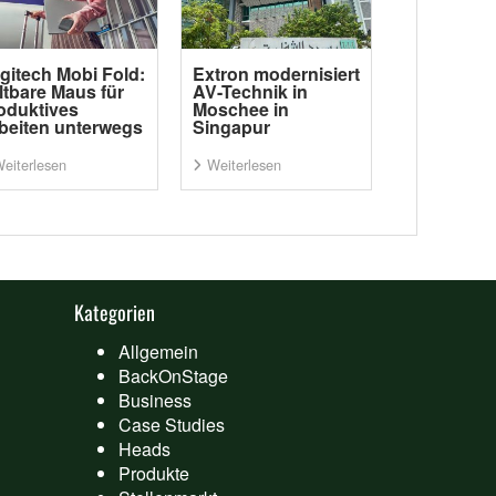
gitech Mobi Fold:
Extron modernisiert
ltbare Maus für
AV-Technik in
oduktives
Moschee in
beiten unterwegs
Singapur
eiterlesen
Weiterlesen
Kategorien
Allgemein
BackOnStage
Business
Case Studies
Heads
Produkte