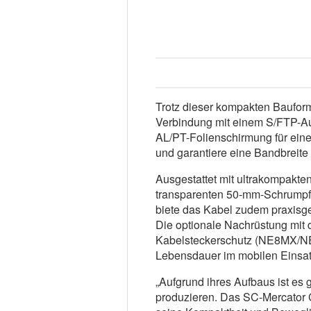
Trotz dieser kompakten Baufor
Verbindung mit einem S/FTP-Au
AL/PT-Folienschirmung für ein
und garantiere eine Bandbreit
Ausgestattet mit ultrakompakt
transparenten 50-mm-Schrumpfs
biete das Kabel zudem praxisger
Die optionale Nachrüstung mit
Kabelsteckerschutz (NE8MX/NE
Lebensdauer im mobilen Einsatz
„Aufgrund ihres Aufbaus ist es 
produzieren. Das SC-Mercator C