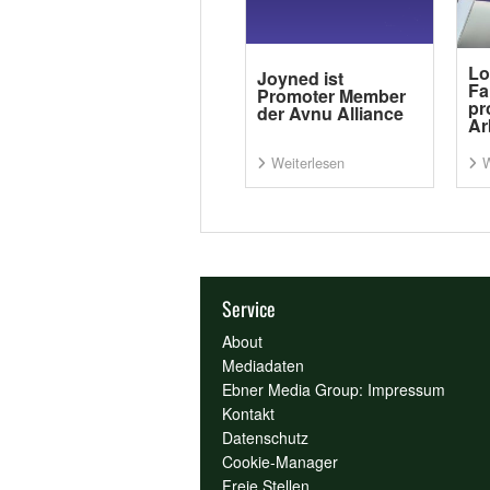
Lo
Joyned ist
Fa
Promoter Member
pr
der Avnu Alliance
Ar
Weiterlesen
W
Service
About
Mediadaten
Ebner Media Group: Impressum
Kontakt
Datenschutz
Cookie-Manager
Freie Stellen