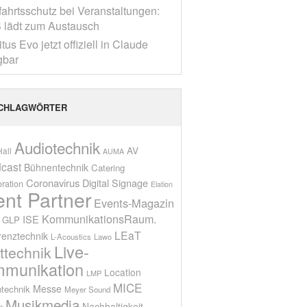
fahrtsschutz bei Veranstaltungen:
 lädt zum Austausch
tus Evo jetzt offiziell in Claude
gbar
CHLAGWÖRTER
Audiotechnik
AV
all
AUMA
cast
Bühnentechnik
Catering
Coronavirus
Digital Signage
oration
Elation
ent Partner
Events-Magazin
KommunikationsRaum.
ISE
GLP
LEaT
renztechnik
L-Acoustics
Lawo
Live-
ttechnik
munikation
Location
LMP
MICE
Messe
technik
Meyer Sound
Musikmedia
Nachhaltigkeit
n