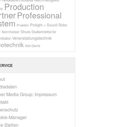
Production
ic
rtner
Professional
stem
Prolight + Sound
Robe
Projektor
Shure
Sennheiser
y
Studieninstitut für
Veranstaltungstechnik
ikation
eotechnik
Vok Dams
ERVICE
out
diadaten
er Media Group: Impressum
takt
enschutz
okie-Manager
ie Stellen