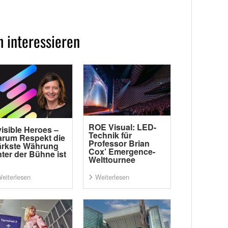
 interessieren
ROE Visual: LED-
visible Heroes –
Technik für
rum Respekt die
Professor Brian
ärkste Währung
Cox’ Emergence-
nter der Bühne ist
Welttournee
eiterlesen
Weiterlesen