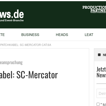
TE
BUSINESS
HEADS
LEAT
 PATCHKABEL: SC-MERCATOR CAT.6A
N
Beanspruchung
Jetz
abel: SC-Mercator
News
Ic
*