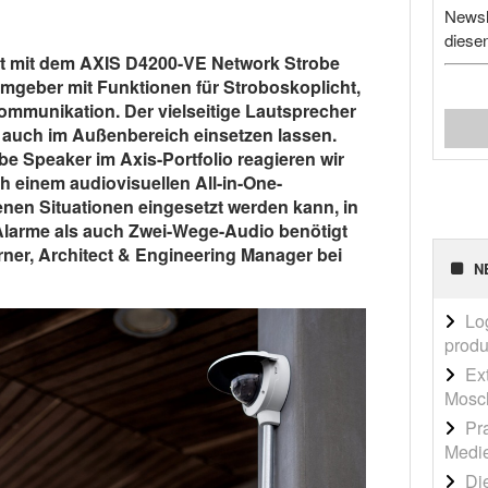
Newsl
diese
t mit dem AXIS D4200-VE Network Strobe
rmgeber mit Funktionen für Stroboskoplicht,
mmunikation. Der vielseitige Lautsprecher
s auch im Außenbereich einsetzen lassen.
e Speaker im Axis-Portfolio reagieren wir
h einem audiovisuellen All-in-One-
enen Situationen eingesetzt werden kann, in
Alarme als auch Zwei-Wege-Audio benötigt
rner, Architect & Engineering Manager bei
N
Lo
produ
Ex
Mosch
Pr
Medi
Die