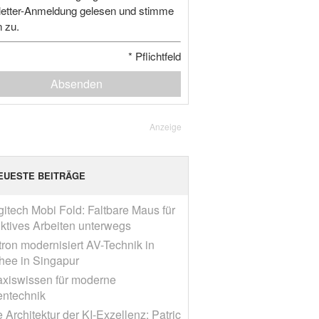
etter-Anmeldung gelesen und stimme
n zu.
*
Pflichtfeld
Absenden
Anzeige
EUESTE BEITRÄGE
gitech Mobi Fold: Faltbare Maus für
ktives Arbeiten unterwegs
tron modernisiert AV-Technik in
ee in Singapur
axiswissen für moderne
entechnik
 Architektur der KI-Exzellenz: Patric