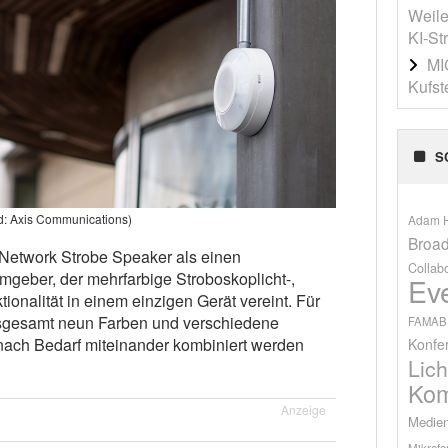
Weile
KI-St
MI
Kufst
S
ld: Axis Communications)
Adam H
Broad
Network Strobe Speaker als einen
Collab
mgeber, der mehrfarbige Stroboskoplicht-,
Ev
ionalität in einem einzigen Gerät vereint. Für
nsgesamt neun Farben und verschiedene
FAMAB
 nach Bedarf miteinander kombiniert werden
Konfe
Lich
Kom
Anzeige
Medien
Mikrofo