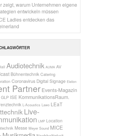
r zeigt, warum Unternehmen eigene
rategien entwickeln müssen
CE Ladies entdecken das
einerland
CHLAGWÖRTER
Audiotechnik
AV
all
AUMA
cast
Bühnentechnik
Catering
Coronavirus
Digital Signage
oration
Elation
ent Partner
Events-Magazin
KommunikationsRaum.
ISE
GLP
LEaT
renztechnik
L-Acoustics
Lawo
Live-
ttechnik
munikation
Location
LMP
MICE
Messe
technik
Meyer Sound
Musikmedia
Nachhaltigkeit
n