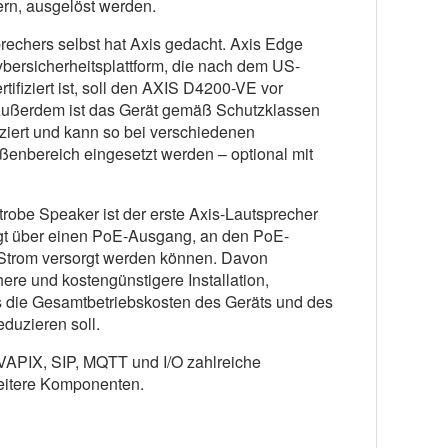
ern, ausgelöst werden.
echers selbst hat Axis gedacht. Axis Edge
ybersicherheitsplattform, die nach dem US-
tifiziert ist, soll den AXIS D4200-VE vor
ußerdem ist das Gerät gemäß Schutzklassen
ziert und kann so bei verschiedenen
enbereich eingesetzt werden – optional mit
obe Speaker ist der erste Axis-Lautsprecher
ügt über einen PoE-Ausgang, an den PoE-
Strom versorgt werden können. Davon
here und kostengünstigere Installation,
s die Gesamtbetriebskosten des Geräts und des
duzieren soll.
 VAPIX, SIP, MQTT und I/O zahlreiche
weitere Komponenten.