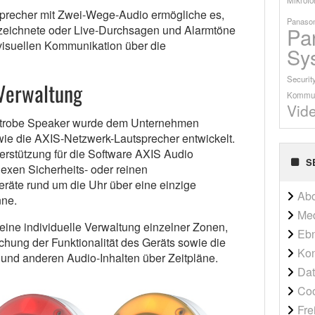
tsprecher mit Zwei-Wege-Audio ermögliche es,
Panason
Pa
ezeichnete oder Live-Durchsagen und Alarmtöne
visuellen Kommunikation über die
Sy
Securit
Verwaltung
Kommun
Vid
trobe Speaker wurde dem Unternehmen
 wie die AXIS-Netzwerk-Lautsprecher entwickelt.
erstützung für die Software AXIS Audio
S
xen Sicherheits- oder reinen
eräte rund um die Uhr über eine einzige
Ab
nne.
Me
ine individuelle Verwaltung einzelner Zonen,
Ebn
chung der Funktionalität des Geräts sowie die
Kon
nd anderen Audio-Inhalten über Zeitpläne.
Dat
Co
Fre