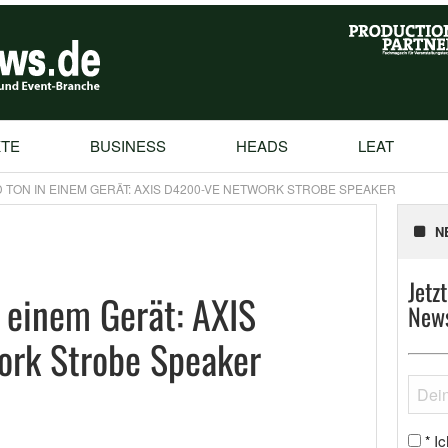
TE
BUSINESS
HEADS
LEAT
 TON IN EINEM GERÄT: AXIS D4200-VE NETWORK STROBE SPEAKER
N
Jetz
n einem Gerät: AXIS
News
rk Strobe Speaker
Ic
*