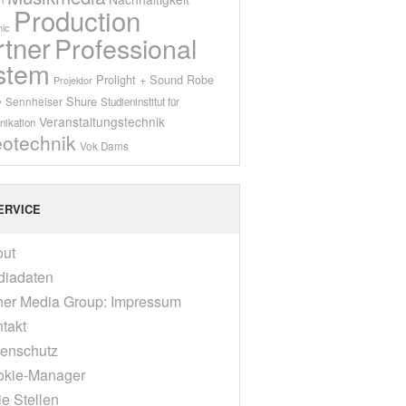
Production
ic
rtner
Professional
stem
Prolight + Sound
Robe
Projektor
Shure
Sennheiser
y
Studieninstitut für
Veranstaltungstechnik
ikation
eotechnik
Vok Dams
ERVICE
out
diadaten
er Media Group: Impressum
takt
enschutz
okie-Manager
ie Stellen