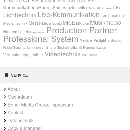
Events-Magazin
ISE
GLP
FAMAB
KommunikationsRaum.
LEaT
Konferenztechnik
L-Acoustics
Lawo
Live-Kommunikation
Lichttechnik
Location
LMP
Musikmedia
MICE
Messe
Medientechnik
Meyer Sound
Mikrofon
Production Partner
Nachhaltigkeit
Panasonic
Professional System
Prolight + Sound
Projektor
Shure
Robe
Sennheiser
Security
Studieninstitut für Kommunikation
Videotechnik
Veranstaltungstechnik
Vok Dams
SERVICE
About
Mediadaten
Ebner Media Group: Impressum
Kontakt
Datenschutz
Cookie-Manager