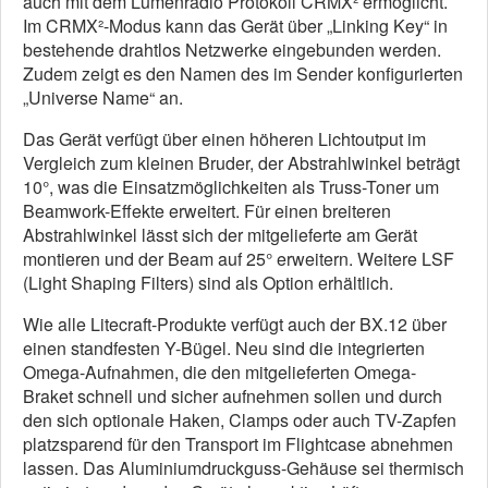
auch mit dem Lumenradio Protokoll CRMX² ermöglicht.
Im CRMX²-Modus kann das Gerät über „Linking Key“ in
bestehende drahtlos Netzwerke eingebunden werden.
Zudem zeigt es den Namen des im Sender konfigurierten
„Universe Name“ an.
Das Gerät verfügt über einen höheren Lichtoutput im
Vergleich zum kleinen Bruder, der Abstrahlwinkel beträgt
10°, was die Einsatzmöglichkeiten als Truss-Toner um
Beamwork-Effekte erweitert. Für einen breiteren
Abstrahlwinkel lässt sich der mitgelieferte am Gerät
montieren und der Beam auf 25° erweitern. Weitere LSF
(Light Shaping Filters) sind als Option erhältlich.
Wie alle Litecraft-Produkte verfügt auch der BX.12 über
einen standfesten Y-Bügel. Neu sind die integrierten
Omega-Aufnahmen, die den mitgelieferten Omega-
Braket schnell und sicher aufnehmen sollen und durch
den sich optionale Haken, Clamps oder auch TV-Zapfen
platzsparend für den Transport im Flightcase abnehmen
lassen. Das Aluminiumdruckguss-Gehäuse sei thermisch