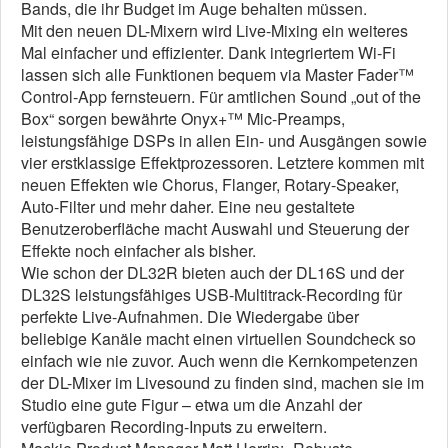
Bands, die ihr Budget im Auge behalten müssen.
Mit den neuen DL-Mixern wird Live-Mixing ein weiteres
Mal einfacher und effizienter. Dank integriertem Wi-Fi
lassen sich alle Funktionen bequem via Master Fader™
Control-App fernsteuern. Für amtlichen Sound „out of the
Box“ sorgen bewährte Onyx+™ Mic-Preamps,
leistungsfähige DSPs in allen Ein- und Ausgängen sowie
vier erstklassige Effektprozessoren. Letztere kommen mit
neuen Effekten wie Chorus, Flanger, Rotary-Speaker,
Auto-Filter und mehr daher. Eine neu gestaltete
Benutzeroberfläche macht Auswahl und Steuerung der
Effekte noch einfacher als bisher.
Wie schon der DL32R bieten auch der DL16S und der
DL32S leistungsfähiges USB-Multitrack-Recording für
perfekte Live-Aufnahmen. Die Wiedergabe über
beliebige Kanäle macht einen virtuellen Soundcheck so
einfach wie nie zuvor. Auch wenn die Kernkompetenzen
der DL-Mixer im Livesound zu finden sind, machen sie im
Studio eine gute Figur – etwa um die Anzahl der
verfügbaren Recording-Inputs zu erweitern.