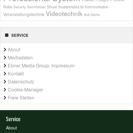
Shure
Robe
Sennheiser
Security
Studieninstitut für Kommunikation
Videotechnik
Veranstaltungstechnik
Vok Dams
SERVICE
About
Mediadaten
Ebner Media Group: Impressum
Kontakt
Datenschutz
Cookie-Manager
Freie Stellen
Service
About