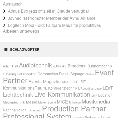
Austausch
Aditus Evo jetzt offiziell in Claude verfügbar
Joyned ist Promoter Member der Avnu Alliance
Logitech Mobi Fold: Faltbare Maus für produktives
Arbeiten unterwegs
SCHLAGWÖRTER
Audiotechnik
Broadcast
AV
Bühnentechnik
Adam Hall
AUMA
Event
Coronavirus
Digital Signage
Catering
Collaboration
Elation
Partner
Events-Magazin
ISE
GLP
FAMAB
KommunikationsRaum.
LEaT
Konferenztechnik
L-Acoustics
Lawo
Live-Kommunikation
Lichttechnik
Location
LMP
Musikmedia
MICE
Messe
Medientechnik
Meyer Sound
Mikrofon
Production Partner
Nachhaltigkeit
Panasonic
Professional System
Prolight + Sound
Projektor