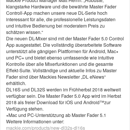
Mackie Product Manager Matt Herrin: „Robuste,
klangstarke Hardware und die bewährte Master Fader
Controll-App machen unsere neue DL-Serie hoch
interessant für alle, die professionelle Leistungsdaten
und intuitive Bedienung bei moderatem Preis zu
schätzen wissen.“
Die neuen DL-Mixer sind mit der Master Fader 5.0 Control
App ausgestattet. Die vollständig überarbeitete Software
unterstützt alle gängigen Plattformen für Android, Mac∗
und PC∗ und bietet ebenso umfassende wie intuitive
Kontrolle über alle Mixerfunktionen und die gesamte
Effekt-Suite. Vollständige und aktuelle Infos zu Master
Fader sind über Mackies Newsletter „DL eNews“
erhältlich.
DL16S und DL32S werden im Frühherbst 2018 weltweit
verfügbar sein. Die Master Fader 5.0 App wird im Herbst
2018 als freier Download für iOS und Android™zur
Verfügung stehen.
∗Mac und PC-Unterstützung ab Master Fader 5.1
Weitere Informationen unter:
mackie.com/products/new-dl32s-dl16s