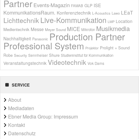
Partner
Events-Magazin
ISE
GLP
FAMAB
KommunikationsRaum.
LEaT
Konferenztechnik
L-Acoustics
Lawo
Live-Kommunikation
Lichttechnik
Location
LMP
Musikmedia
MICE
Messe
Medientechnik
Meyer Sound
Mikrofon
Production Partner
Nachhaltigkeit
Panasonic
Professional System
Prolight + Sound
Projektor
Shure
Robe
Sennheiser
Security
Studieninstitut für Kommunikation
Videotechnik
Veranstaltungstechnik
Vok Dams
SERVICE
About
Mediadaten
Ebner Media Group: Impressum
Kontakt
Datenschutz