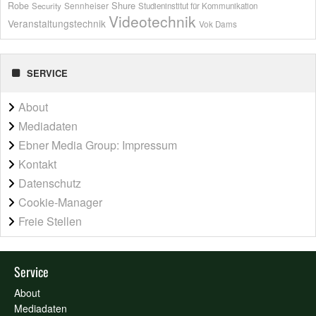
Shure
Robe
Sennheiser
Security
Studieninstitut für Kommunikation
Videotechnik
Veranstaltungstechnik
Vok Dams
SERVICE
About
Mediadaten
Ebner Media Group: Impressum
Kontakt
Datenschutz
Cookie-Manager
Freie Stellen
Service
About
Mediadaten