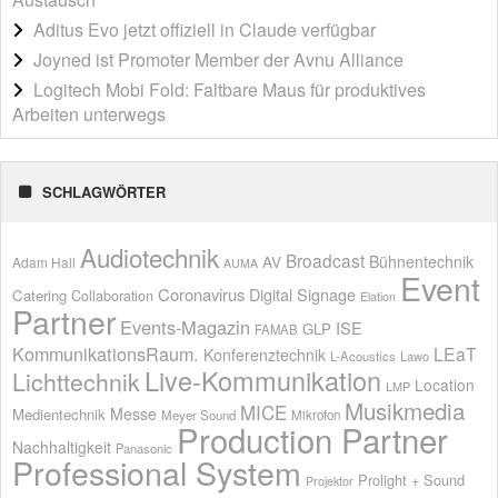
Aditus Evo jetzt offiziell in Claude verfügbar
Joyned ist Promoter Member der Avnu Alliance
Logitech Mobi Fold: Faltbare Maus für produktives
Arbeiten unterwegs
SCHLAGWÖRTER
Audiotechnik
Broadcast
AV
Bühnentechnik
Adam Hall
AUMA
Event
Coronavirus
Digital Signage
Catering
Collaboration
Elation
Partner
Events-Magazin
ISE
GLP
FAMAB
KommunikationsRaum.
LEaT
Konferenztechnik
L-Acoustics
Lawo
Live-Kommunikation
Lichttechnik
Location
LMP
Musikmedia
MICE
Messe
Medientechnik
Meyer Sound
Mikrofon
Production Partner
Nachhaltigkeit
Panasonic
Professional System
Prolight + Sound
Projektor