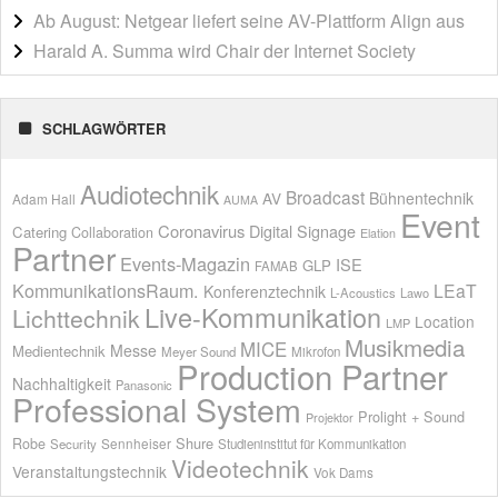
Ab August: Netgear liefert seine AV-Plattform Align aus
Harald A. Summa wird Chair der Internet Society
SCHLAGWÖRTER
Audiotechnik
Broadcast
AV
Bühnentechnik
Adam Hall
AUMA
Event
Coronavirus
Digital Signage
Catering
Collaboration
Elation
Partner
Events-Magazin
ISE
GLP
FAMAB
KommunikationsRaum.
LEaT
Konferenztechnik
L-Acoustics
Lawo
Live-Kommunikation
Lichttechnik
Location
LMP
Musikmedia
MICE
Messe
Medientechnik
Meyer Sound
Mikrofon
Production Partner
Nachhaltigkeit
Panasonic
Professional System
Prolight + Sound
Projektor
Shure
Robe
Sennheiser
Security
Studieninstitut für Kommunikation
Videotechnik
Veranstaltungstechnik
Vok Dams