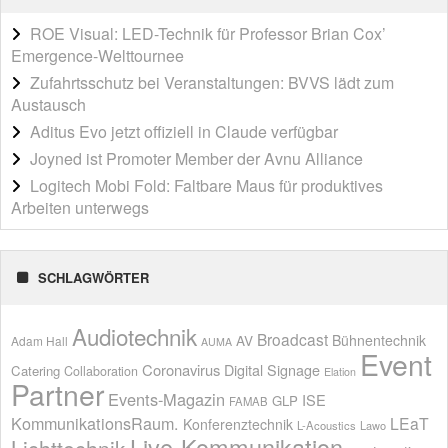
ROE Visual: LED-Technik für Professor Brian Cox’
Emergence-Welttournee
Zufahrtsschutz bei Veranstaltungen: BVVS lädt zum
Austausch
Aditus Evo jetzt offiziell in Claude verfügbar
Joyned ist Promoter Member der Avnu Alliance
Logitech Mobi Fold: Faltbare Maus für produktives
Arbeiten unterwegs
SCHLAGWÖRTER
Audiotechnik
Broadcast
AV
Bühnentechnik
Adam Hall
AUMA
Event
Coronavirus
Digital Signage
Catering
Collaboration
Elation
Partner
Events-Magazin
ISE
GLP
FAMAB
KommunikationsRaum.
LEaT
Konferenztechnik
L-Acoustics
Lawo
Live-Kommunikation
Lichttechnik