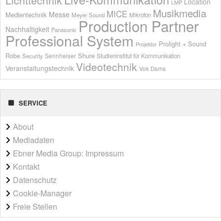
Location
LMP
Musikmedia
MICE
Messe
Medientechnik
Meyer Sound
Mikrofon
Production Partner
Nachhaltigkeit
Panasonic
Professional System
Prolight + Sound
Projektor
Shure
Robe
Sennheiser
Security
Studieninstitut für Kommunikation
Videotechnik
Veranstaltungstechnik
Vok Dams
SERVICE
About
Mediadaten
Ebner Media Group: Impressum
Kontakt
Datenschutz
Cookie-Manager
Freie Stellen