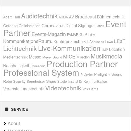
Audiotechnik
Broadcast
AV
Bühnentechnik
Adam Hall
AUMA
Event
Coronavirus
Digital Signage
Catering
Collaboration
Elation
Partner
Events-Magazin
ISE
GLP
FAMAB
KommunikationsRaum.
LEaT
Konferenztechnik
L-Acoustics
Lawo
Live-Kommunikation
Lichttechnik
Location
LMP
Musikmedia
MICE
Messe
Medientechnik
Meyer Sound
Mikrofon
Production Partner
Nachhaltigkeit
Panasonic
Professional System
Prolight + Sound
Projektor
Shure
Robe
Sennheiser
Security
Studieninstitut für Kommunikation
Videotechnik
Veranstaltungstechnik
Vok Dams
SERVICE
About