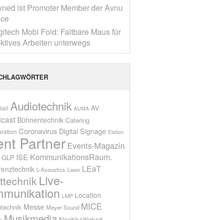
yned ist Promoter Member der Avnu
nce
gitech Mobi Fold: Faltbare Maus für
ktives Arbeiten unterwegs
CHLAGWÖRTER
Audiotechnik
AV
all
AUMA
cast
Bühnentechnik
Catering
Coronavirus
Digital Signage
oration
Elation
ent Partner
Events-Magazin
KommunikationsRaum.
ISE
GLP
LEaT
renztechnik
L-Acoustics
Lawo
Live-
ttechnik
munikation
Location
LMP
MICE
Messe
technik
Meyer Sound
Musikmedia
Nachhaltigkeit
n