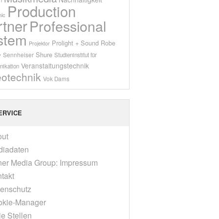
Production
ic
rtner
Professional
stem
Prolight + Sound
Robe
Projektor
Shure
Sennheiser
y
Studieninstitut für
Veranstaltungstechnik
ikation
eotechnik
Vok Dams
ERVICE
out
diadaten
er Media Group: Impressum
takt
enschutz
okie-Manager
ie Stellen