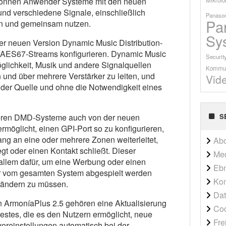
önnen Anwender Systeme mit den neuen
nd verschiedene Signale, einschließlich
Panason
Pa
en und gemeinsam nutzen.
Sy
r neuen Version Dynamic Music Distribution-
 AES67-Streams konfigurieren. Dynamic Music
Securit
öglichkeit, Musik und andere Signalquellen
Kommun
nd über mehrere Verstärker zu leiten, und
Vid
der Quelle und ohne die Notwendigkeit eines
S
tieren DMD-Systeme auch von der neuen
 ermöglicht, einen GPI-Port so zu konfigurieren,
ng an eine oder mehrere Zonen weiterleitet,
Ab
 oder einen Kontakt schließt. Dieser
Me
allem dafür, um eine Werbung oder einen
Ebn
er vom gesamten System abgespielt werden
Kon
 ändern zu müssen.
Dat
n ArmoníaPlus 2.5 gehören eine Aktualisierung
Co
restes, die es den Nutzern ermöglicht, neue
Fre
voreinstellungen automatisch bei der