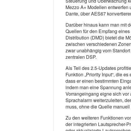
Steuerung und Überwachung k
Mezzo A+ Modellen entwerfen u
Dante, über AES67 konvertier
Darüber hinaus kann man mit de
Quellen für den Empfang eines
Distribution (DMD) bietet die M
zwischen verschiedenen Zonen u
zwar unabhängig vom Standort 
zentralen DSP.
Als Teil des 2.5-Updates profi
Funktion „Priority Input“, die es
dass er einen bestimmten Einga
indem man eine Spannung anlegt
Vorrangeingang eigne sich vor 
Sprachalarm weiterzuleiten, d
muss, ohne die Quelle manuell
Zu den weiteren Funktionen vo
der integrierten Lautsprecher-P
oder aktualisierte Lautsprecher