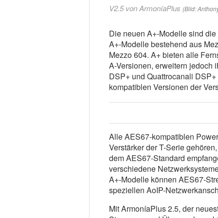
V2.5 von ArmoníaPlus
(Bild: Anthon
Die neuen A+-Modelle sind die
A+-Modelle bestehend aus Mez
Mezzo 604. A+ bieten alle Fer
A-Versionen, erweitern jedoch 
DSP+ und Quattrocanali DSP+ si
kompatiblen Versionen der Verstä
Alle AES67-kompatiblen Powerso
Verstärker der T-Serie gehören
dem AES67-Standard empfangen,
verschiedene Netzwerksysteme
A+-Modelle können AES67-Stre
speziellen AoIP-Netzwerkansch
Mit ArmoníaPlus 2.5, der neues