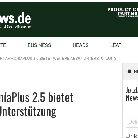
TE
BUSINESS
HEADS
LEAT
T ARMONÍAPLUS 2.5 BIETET WEITERE AES67-UNTERSTÜTZUNG
N
Jetz
íaPlus 2.5 bietet
News
Unterstützung
Ic
*