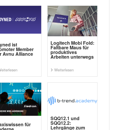
Logitech Mobi Fold:
yned ist
Faltbare Maus für
omoter Member
produktives
r Avnu Alliance
Arbeiten unterwegs
eiterlesen
Weiterlesen
SQQ12.1 und
SQQ12.2:
axiswissen für
Lehrgänge zum
derne