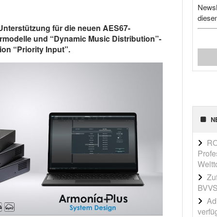
Newsl
diese
Unterstützung für die neuen AES67-
rmodelle und “Dynamic Music Distribution”-
on “Priority Input”.
N
RO
Profe
Weltt
Zu
BVVS
Adi
verfü