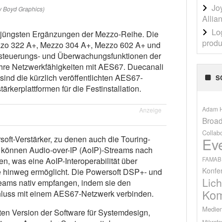
Jo
y Boyd Graphics)
Allia
Lo
 jüngsten Ergänzungen der Mezzo-Reihe. Die
produ
zo 322 A+, Mezzo 304 A+, Mezzo 602 A+ und
nsteuerungs- und Überwachungsfunktionen der
ihre Netzwerkfähigkeiten mit AES67. Duecanali
nd die kürzlich veröffentlichten AES67-
S
rkerplattformen für die Festinstallation.
Adam H
Anzeige
Broad
Collab
ft-Verstärker, zu denen auch die Touring-
Ev
, können Audio-over-IP (AoIP)-Streams nach
FAMAB
 was eine AoIP-Interoperabilität über
Konfe
 hinweg ermöglicht. Die Powersoft DSP+- und
Lich
ams nativ empfangen, indem sie den
Kom
luss mit einem AES67-Netzwerk verbinden.
Medien
ten Version der Software für Systemdesign,
Mikrofo