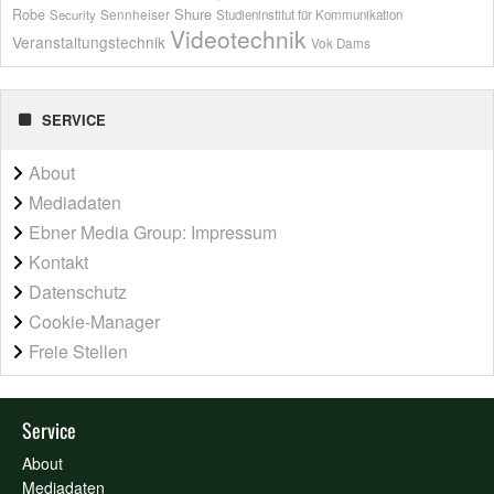
Shure
Robe
Sennheiser
Security
Studieninstitut für Kommunikation
Videotechnik
Veranstaltungstechnik
Vok Dams
SERVICE
About
Mediadaten
Ebner Media Group: Impressum
Kontakt
Datenschutz
Cookie-Manager
Freie Stellen
Service
About
Mediadaten