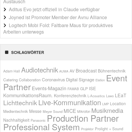
Austausch
Aditus Evo jetzt offiziell in Claude verfügbar
Joyned ist Promoter Member der Avnu Alliance
Logitech Mobi Fold: Faltbare Maus für produktives
Arbeiten unterwegs
SCHLAGWÖRTER
Audiotechnik
Broadcast
AV
Bühnentechnik
Adam Hall
AUMA
Event
Coronavirus
Digital Signage
Catering
Collaboration
Elation
Partner
Events-Magazin
ISE
GLP
FAMAB
KommunikationsRaum.
LEaT
Konferenztechnik
L-Acoustics
Lawo
Live-Kommunikation
Lichttechnik
Location
LMP
Musikmedia
MICE
Messe
Medientechnik
Meyer Sound
Mikrofon
Production Partner
Nachhaltigkeit
Panasonic
Professional System
Prolight + Sound
Projektor