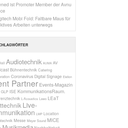
yned ist Promoter Member der Avnu
nce
gitech Mobi Fold: Faltbare Maus für
ktives Arbeiten unterwegs
CHLAGWÖRTER
Audiotechnik
AV
all
AUMA
cast
Bühnentechnik
Catering
Coronavirus
Digital Signage
oration
Elation
ent Partner
Events-Magazin
KommunikationsRaum.
ISE
GLP
LEaT
renztechnik
L-Acoustics
Lawo
Live-
ttechnik
munikation
Location
LMP
MICE
Messe
technik
Meyer Sound
Musikmedia
Nachhaltigkeit
n