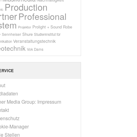
Production
ic
rtner
Professional
stem
Prolight + Sound
Robe
Projektor
Shure
Sennheiser
y
Studieninstitut für
Veranstaltungstechnik
ikation
eotechnik
Vok Dams
ERVICE
out
diadaten
er Media Group: Impressum
takt
enschutz
okie-Manager
ie Stellen