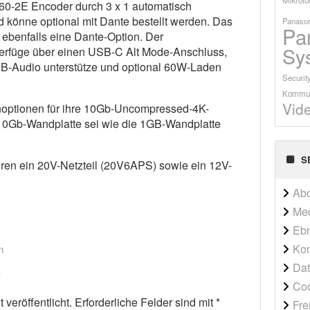
0-2E Encoder durch 3 x 1 automatisch
könne optional mit Dante bestellt werden. Das
Panason
Pa
benfalls eine Dante-Option. Der
Sy
füge über einen USB-C Alt Mode-Anschluss,
B-Audio unterstütze und optional 60W-Laden
Securit
Kommun
Vid
optionen für ihre 10Gb-Uncompressed-4K-
10Gb-Wandplatte sei wie die 1GB-Wandplatte
S
en ein 20V-Netzteil (20V6APS) sowie ein 12V-
Ab
Me
Ebn
Kon
m
Dat
Co
veröffentlicht.
Erforderliche Felder sind mit
*
Fre