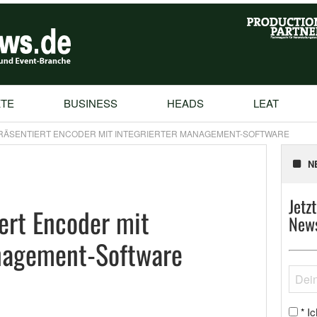
TE
BUSINESS
HEADS
LEAT
RÄSENTIERT ENCODER MIT INTEGRIERTER MANAGEMENT-SOFTWARE
N
Jetz
ert Encoder mit
News
anagement-Software
Ic
*