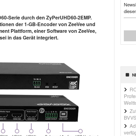
Newsl
diese
D60-Serie durch den ZyPerUHD60-2EMP.
nktionen der 1-GB-Encoder von ZeeVee und
nt Plattform, einer Software von ZeeVee,
ei in das Gerät integriert.
N
RO
Profe
Weltt
Zu
BVVS
Adi
verfü