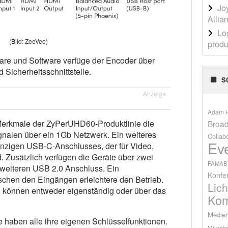
Jo
Allia
Lo
(Bild: ZeeVee)
produ
re und Software verfüge der Encoder über
icherheitsschnittstelle.
S
Anzeige
Adam H
Merkmale der ZyPerUHD60-Produktlinie die
Broad
nalen über ein 1Gb Netzwerk. Ein weiteres
Collab
Ev
einzigen USB-C-Anschlusses, der für Video,
. Zusätzlich verfügen die Geräte über zwei
FAMAB
weiteren USB 2.0 Anschluss. Ein
Konfe
chen den Eingängen erleichtere den Betrieb.
Lich
d können entweder eigenständig oder über das
Kom
Medien
e haben alle ihre eigenen Schlüsselfunktionen.
Mikrofo