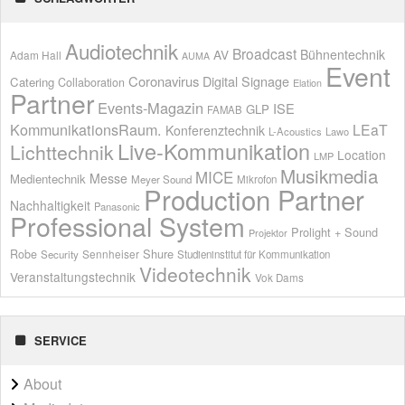
Audiotechnik
Broadcast
AV
Bühnentechnik
Adam Hall
AUMA
Event
Coronavirus
Digital Signage
Catering
Collaboration
Elation
Partner
Events-Magazin
ISE
GLP
FAMAB
KommunikationsRaum.
LEaT
Konferenztechnik
L-Acoustics
Lawo
Live-Kommunikation
Lichttechnik
Location
LMP
Musikmedia
MICE
Messe
Medientechnik
Meyer Sound
Mikrofon
Production Partner
Nachhaltigkeit
Panasonic
Professional System
Prolight + Sound
Projektor
Shure
Robe
Sennheiser
Security
Studieninstitut für Kommunikation
Videotechnik
Veranstaltungstechnik
Vok Dams
SERVICE
About