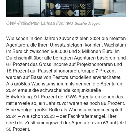
GWA-Präsidentin Larissa Pohl
(Bild: Gesche Jaeger)
Wie schon in den Jahren zuvor erzielen 2024 die meisten
Agenturen, die ihren Umsatz steigern konnten, Wachstum
im Bereich zwischen 500.000 und 3 Millionen Euro. Im
Durchschnitt über alle befragten Agenturen basieren rund
67 Prozent des Gross Income auf Projekthonoraren und
18 Prozent auf Pauschalhonoraren, knapp 7 Prozent
werden auf Basis von Festpreismodellen erwirtschaftet.
Als größtes Wachstumshemmnis nennen die Agenturen
2024 erneut die schwächelnde konjunkturelle
Entwicklung. 91 Prozent der GWA-Agenturen sehen das
mittlerweile so, ein Jahr zuvor waren es noch 86 Prozent.
Eine weniger große Rolle als Wachstumshemmer spielt
2024 – wie schon 2023 – der Fachkräftemangel. Hier
sinkt der Zustimmungswert der Agenturen von 63 auf jetzt
50 Prozent.