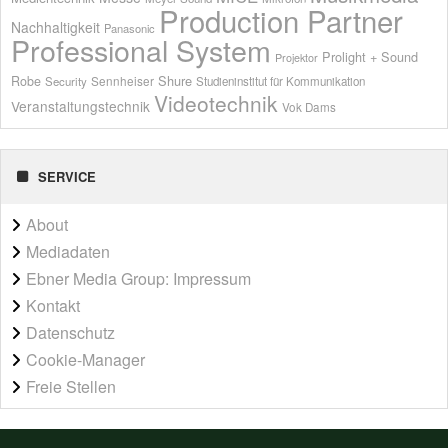
Production Partner
Nachhaltigkeit
Panasonic
Professional System
Prolight + Sound
Projektor
Shure
Robe
Sennheiser
Security
Studieninstitut für Kommunikation
Videotechnik
Veranstaltungstechnik
Vok Dams
SERVICE
About
Mediadaten
Ebner Media Group: Impressum
Kontakt
Datenschutz
Cookie-Manager
Freie Stellen