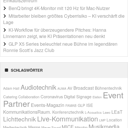
Einkaufszentrum
BenQ bringt 4K-Monitor mit 120 Hz für Mac-Nutzer
Mitarbeiter bleiben größtes Cyberrisiko – KI verschärft die
Lage
KI-Workflow für überzeugendere Pitches: Hanna
Linnemann zeigt, wie KI Präsentationen neu denkt
GLP X5 Series beleuchtet neue Bühne im legendären
Ronnie Scott’s Jazz Club
SCHLAGWÖRTER
Audiotechnik
Broadcast
AV
Bühnentechnik
Adam Hall
AUMA
Event
Coronavirus
Digital Signage
Catering
Collaboration
Elation
Partner
Events-Magazin
ISE
GLP
FAMAB
KommunikationsRaum.
LEaT
Konferenztechnik
L-Acoustics
Lawo
Live-Kommunikation
Lichttechnik
Location
LMP
Musikmedia
MICE
Messe
Medientechnik
Meyer Sound
Mikrofon