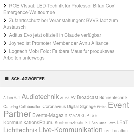
ROE Visual: LED-Technik für Professor Brian Cox’
Emergence-Welttournee
Zufahrtsschutz bei Veranstaltungen: BVVS lädt zum
Austausch
Aditus Evo jetzt offiziell in Claude verfügbar
Joyned ist Promoter Member der Avnu Alliance
Logitech Mobi Fold: Faltbare Maus für produktives
Arbeiten unterwegs
SCHLAGWÖRTER
Audiotechnik
Broadcast
AV
Bühnentechnik
Adam Hall
AUMA
Event
Coronavirus
Digital Signage
Catering
Collaboration
Elation
Partner
Events-Magazin
ISE
GLP
FAMAB
KommunikationsRaum.
LEaT
Konferenztechnik
L-Acoustics
Lawo
Live-Kommunikation
Lichttechnik
Location
LMP