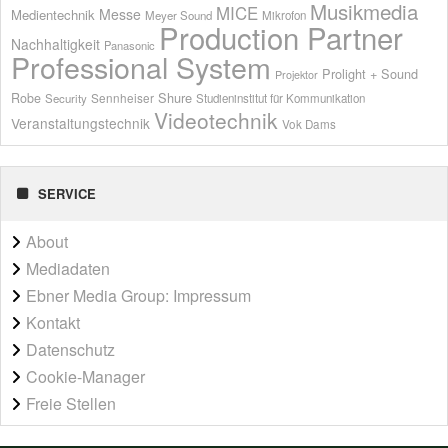
Musikmedia
MICE
Messe
Medientechnik
Meyer Sound
Mikrofon
Production Partner
Nachhaltigkeit
Panasonic
Professional System
Prolight + Sound
Projektor
Shure
Robe
Sennheiser
Security
Studieninstitut für Kommunikation
Videotechnik
Veranstaltungstechnik
Vok Dams
SERVICE
About
Mediadaten
Ebner Media Group: Impressum
Kontakt
Datenschutz
Cookie-Manager
Freie Stellen