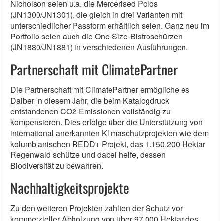
Nicholson seien u.a. die Mercerised Polos
(JN1300/JN1301), die gleich in drei Varianten mit
unterschiedlicher Passform erhältlich seien. Ganz neu im
Portfolio seien auch die One-Size-Bistroschürzen
(JN1880/JN1881) in verschiedenen Ausführungen.
Partnerschaft mit ClimatePartner
Die Partnerschaft mit ClimatePartner ermögliche es
Daiber in diesem Jahr, die beim Katalogdruck
entstandenen CO2-Emissionen vollständig zu
kompensieren. Dies erfolge über die Unterstützung von
international anerkannten Klimaschutzprojekten wie dem
kolumbianischen REDD+ Projekt, das 1.150.200 Hektar
Regenwald schütze und dabei helfe, dessen
Biodiversität zu bewahren.
Nachhaltigkeitsprojekte
Zu den weiteren Projekten zählten der Schutz vor
kommerzieller Abholzung von über 97.000 Hektar des