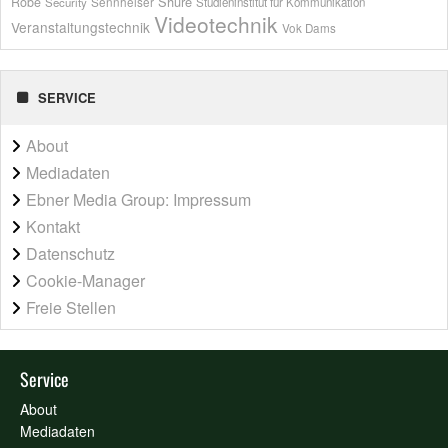
Shure
Robe
Sennheiser
Security
Studieninstitut für Kommunikation
Videotechnik
Veranstaltungstechnik
Vok Dams
SERVICE
About
Mediadaten
Ebner Media Group: Impressum
Kontakt
Datenschutz
Cookie-Manager
Freie Stellen
Service
About
Mediadaten