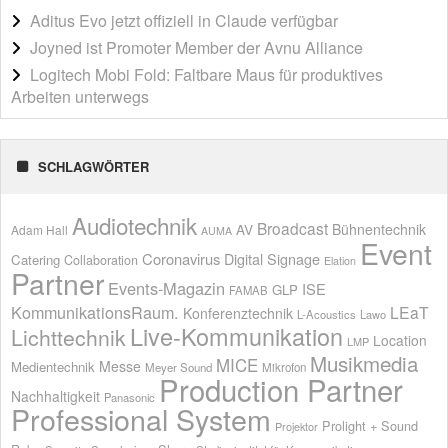
Aditus Evo jetzt offiziell in Claude verfügbar
Joyned ist Promoter Member der Avnu Alliance
Logitech Mobi Fold: Faltbare Maus für produktives
Arbeiten unterwegs
SCHLAGWÖRTER
Audiotechnik
Broadcast
AV
Bühnentechnik
Adam Hall
AUMA
Event
Coronavirus
Digital Signage
Catering
Collaboration
Elation
Partner
Events-Magazin
ISE
GLP
FAMAB
KommunikationsRaum.
LEaT
Konferenztechnik
L-Acoustics
Lawo
Live-Kommunikation
Lichttechnik
Location
LMP
Musikmedia
MICE
Messe
Medientechnik
Meyer Sound
Mikrofon
Production Partner
Nachhaltigkeit
Panasonic
Professional System
Prolight + Sound
Projektor