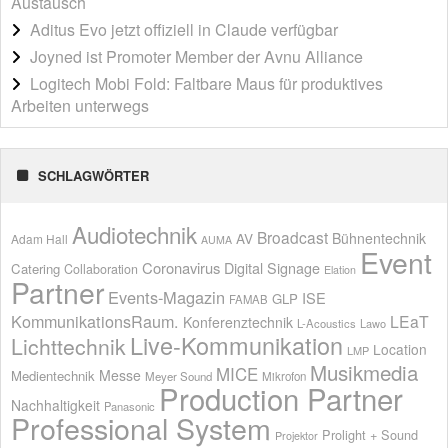
Austausch
Aditus Evo jetzt offiziell in Claude verfügbar
Joyned ist Promoter Member der Avnu Alliance
Logitech Mobi Fold: Faltbare Maus für produktives
Arbeiten unterwegs
SCHLAGWÖRTER
Audiotechnik
Broadcast
AV
Bühnentechnik
Adam Hall
AUMA
Event
Coronavirus
Digital Signage
Catering
Collaboration
Elation
Partner
Events-Magazin
ISE
GLP
FAMAB
KommunikationsRaum.
LEaT
Konferenztechnik
L-Acoustics
Lawo
Live-Kommunikation
Lichttechnik
Location
LMP
Musikmedia
MICE
Messe
Medientechnik
Meyer Sound
Mikrofon
Production Partner
Nachhaltigkeit
Panasonic
Professional System
Prolight + Sound
Projektor