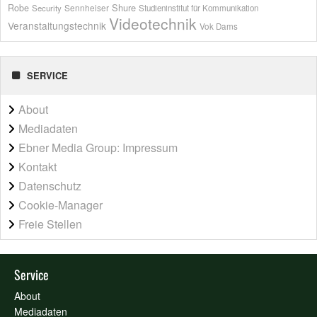
Shure
Robe
Sennheiser
Security
Studieninstitut für Kommunikation
Videotechnik
Veranstaltungstechnik
Vok Dams
SERVICE
About
Mediadaten
Ebner Media Group: Impressum
Kontakt
Datenschutz
Cookie-Manager
Freie Stellen
Service
About
Mediadaten