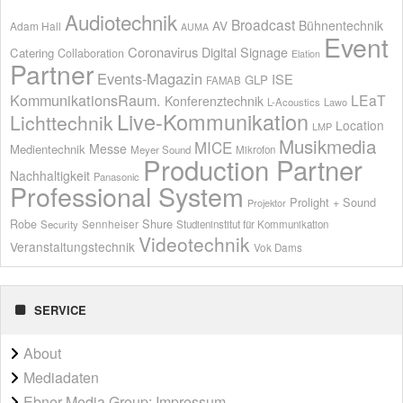
Audiotechnik
Broadcast
AV
Bühnentechnik
Adam Hall
AUMA
Event
Coronavirus
Digital Signage
Catering
Collaboration
Elation
Partner
Events-Magazin
ISE
GLP
FAMAB
KommunikationsRaum.
LEaT
Konferenztechnik
L-Acoustics
Lawo
Live-Kommunikation
Lichttechnik
Location
LMP
Musikmedia
MICE
Messe
Medientechnik
Meyer Sound
Mikrofon
Production Partner
Nachhaltigkeit
Panasonic
Professional System
Prolight + Sound
Projektor
Shure
Robe
Sennheiser
Security
Studieninstitut für Kommunikation
Videotechnik
Veranstaltungstechnik
Vok Dams
SERVICE
About
Mediadaten
Ebner Media Group: Impressum