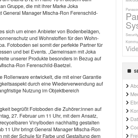
dan Gruppe, die mit ihrer Marke Joka
Panason
 sagt General Manager Mischa-Ron Ferenschild-
Pa
Sy
 es sich um einen Anbieter von Bodenbelägen,
Securit
 Sonnenschutz und Wohnstoffen für den Wohn-
Kommun
pa. Fotoboden sei somit der perfekte Partner für
Vid
Messen und bei Events. „Gemeinsam mit Joka
reite unserer Produkte besonders in Bezug auf
 Mischa-Ron Ferenschild-Baetzel.
S
Rollenware entwickelt, die mit einer Garantie
gkeitsaspekt durch eine Wiederverwendung auf
Ab
ngfristige Nutzung im Objektbereich
Me
Ebn
eit begrüßt Fotoboden die Zuhörer:innen auf
Kon
tag, 27. Februar um 11 Uhr, mit dem Ansatz,
Dat
ecycelbaren Vinylboden nachhaltig gestalten
Co
ab 11 Uhr bringt General Manager Mischa-Ron
Fre
 mit der Schule für Farbe und Gestaltung dem