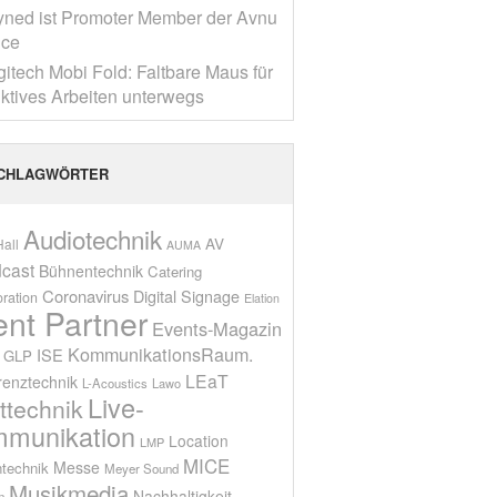
yned ist Promoter Member der Avnu
nce
gitech Mobi Fold: Faltbare Maus für
ktives Arbeiten unterwegs
CHLAGWÖRTER
Audiotechnik
AV
all
AUMA
cast
Bühnentechnik
Catering
Coronavirus
Digital Signage
oration
Elation
ent Partner
Events-Magazin
KommunikationsRaum.
ISE
GLP
LEaT
renztechnik
L-Acoustics
Lawo
Live-
ttechnik
munikation
Location
LMP
MICE
Messe
technik
Meyer Sound
Musikmedia
Nachhaltigkeit
n