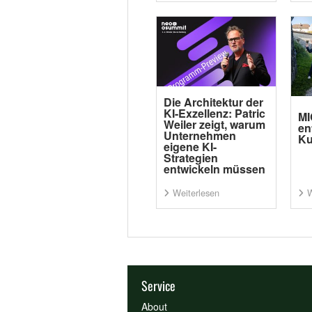
Die Architektur der
KI-Exzellenz: Patric
MI
Weiler zeigt, warum
en
Unternehmen
Ku
eigene KI-
Strategien
entwickeln müssen
Weiterlesen
W
Service
About