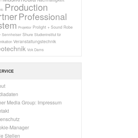
Production
ic
rtner
Professional
stem
Prolight + Sound
Robe
Projektor
Shure
Sennheiser
y
Studieninstitut für
Veranstaltungstechnik
ikation
eotechnik
Vok Dams
ERVICE
out
diadaten
er Media Group: Impressum
takt
enschutz
okie-Manager
ie Stellen