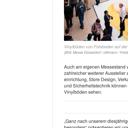
Vinylböden von Fotoboden auf de
(Bild: Messe Düsseldorf / ctillmann / Fot
Auch am eigenen Messestand v
zahlreicher weiterer Ausstelle
einrichtung, Store Design, Verk
und Sicherheitstechnik können
Vinylböden sehen.
„Ganz nach unserem diesjährig
besonders“ präsentieren wir un