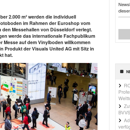
Newsl
diese
er 2.000 m² werden die individuell
Fotoboden im Rahmen der Euroshop vom
in den Messehallen von Düsseldorf verlegt.
en werde das internationale Fachpublikum
er Messe auf dem Vinylboden willkommen
 Produkt der Visuals United AG mit Sitz in
t hat.
N
RO
Profe
Weltt
Zu
BVVS
Adi
verfü