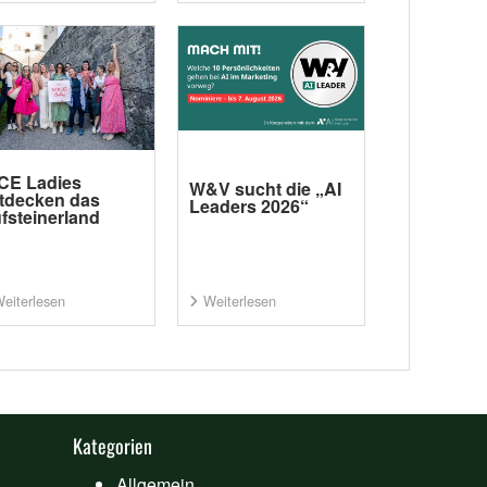
CE Ladies
W&V sucht die „AI
tdecken das
Leaders 2026“
fsteinerland
eiterlesen
Weiterlesen
Kategorien
Allgemein