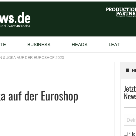
TE
BUSINESS
HEADS
LEAT
 & JOKA AUF DER EUROSHOP 2023
N
Jetz
a auf der Euroshop
News
Ic
*