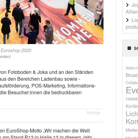
Jo
Allia
Lo
produ
S
r Euroshop 2020
oboden)
Adam H
on Fotoboden & Joka und an den Ständen
Broad
r aus den Bereichen Ladenbau sowie -
Collab
aufsförderung, POS-Marketing, Informations-
Ev
 die Besucher:innen die bedruckbaren
FAMAB
Konfe
Lich
Anzeige
Kom
Medien
en EuroShop-Motto „Wir machen die Welt
s am Stand B12 in Halle 13 in diesem Jahr
Mikrofo