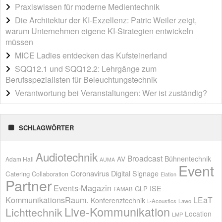
Praxiswissen für moderne Medientechnik
Die Architektur der KI-Exzellenz: Patric Weiler zeigt,
warum Unternehmen eigene KI-Strategien entwickeln
müssen
MICE Ladies entdecken das Kufsteinerland
SQQ12.1 und SQQ12.2: Lehrgänge zum
Berufsspezialisten für Beleuchtungstechnik
Verantwortung bei Veranstaltungen: Wer ist zuständig?
SCHLAGWÖRTER
Audiotechnik
Broadcast
AV
Bühnentechnik
Adam Hall
AUMA
Event
Coronavirus
Digital Signage
Catering
Collaboration
Elation
Partner
Events-Magazin
ISE
GLP
FAMAB
KommunikationsRaum.
LEaT
Konferenztechnik
L-Acoustics
Lawo
Live-Kommunikation
Lichttechnik
Location
LMP