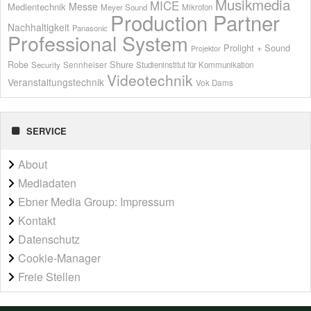
Musikmedia
MICE
Messe
Medientechnik
Meyer Sound
Mikrofon
Production Partner
Nachhaltigkeit
Panasonic
Professional System
Prolight + Sound
Projektor
Shure
Robe
Sennheiser
Security
Studieninstitut für Kommunikation
Videotechnik
Veranstaltungstechnik
Vok Dams
SERVICE
About
Mediadaten
Ebner Media Group: Impressum
Kontakt
Datenschutz
Cookie-Manager
Freie Stellen