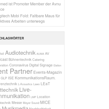
yned ist Promoter Member der Avnu
nce
gitech Mobi Fold: Faltbare Maus für
ktives Arbeiten unterwegs
CHLAGWÖRTER
Audiotechnik
AV
all
AUMA
cast
Bühnentechnik
Catering
Coronavirus
Digital Signage
oration
Elation
ent Partner
Events-Magazin
KommunikationsRaum.
ISE
GLP
LEaT
renztechnik
L-Acoustics
Lawo
Live-
ttechnik
munikation
Location
LMP
MICE
Messe
technik
Meyer Sound
Musikmedia
Nachhaltigkeit
n