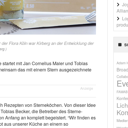
Jo
Allia
Lo
produ
 der Flora Köln war Kirberg an der Entwicklung der
S
erg )
startet mit Jan Cornelius Maier und Tobias
Adam H
Broad
emeinsam das mit einem Stern ausgezeichnete
Collab
Ev
Anzeige
FAMAB
Konfe
Lich
ch Rezepten von Sterneköchen. Von dieser Idee
Kom
Tobias Becker, die Betreiber des Sterne-
n Anfang an komplett begeistert. “Wir finden es
Medien
pt aus unserer Küche an einem so
Mikrofo