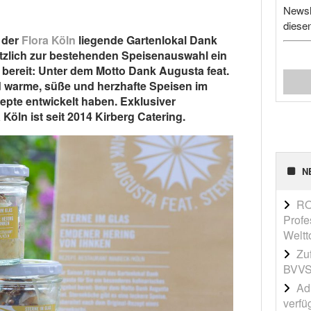
Newsl
diese
n der
Flora Köln
liegende Gartenlokal Dank
tzlich zur bestehenden Speisenauswahl ein
bereit: Unter dem Motto Dank Augusta feat.
d warme, süße und herzhafte Speisen im
epte entwickelt haben. Exklusiver
Köln ist seit 2014 Kirberg Catering.
N
RO
Profe
Weltt
Zu
BVVS
Adi
verfü