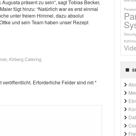
Augusta präsent zu sein”, sagt Tobias Becker,
aier fügt hinzu: “Natürlich war es erst einmal
Panason
Pa
che unter freiem Himmel, dazu absolut
Sy
 Ottke und sein Team haben unser Rezept
Securit
Kommun
Vid
tner
,
Kirberg Catering
S
veröffentlicht.
Erforderliche Felder sind mit
*
Ab
Me
Ebn
Kon
Dat
Co
Fre