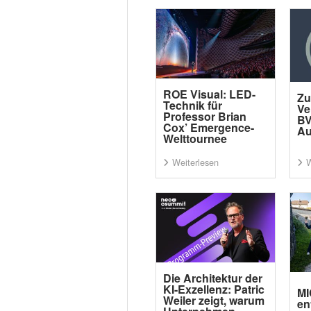
ROE Visual: LED-
Zu
Technik für
Ve
Professor Brian
BV
Cox’ Emergence-
Au
Welttournee
Weiterlesen
W
Die Architektur der
KI-Exzellenz: Patric
MI
Weiler zeigt, warum
en