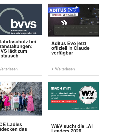
fahrtsschutz bei
Aditus Evo jetzt
ranstaltungen:
offiziell in Claude
VS lädt zum
verfügbar
stausch
eiterlesen
Weiterlesen
CE Ladies
W&V sucht die „AI
tdecken das
Leaders 2026“