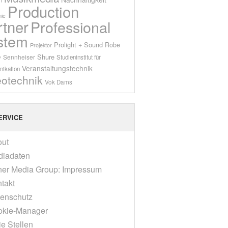
Production
ic
rtner
Professional
stem
Prolight + Sound
Robe
Projektor
Shure
Sennheiser
y
Studieninstitut für
Veranstaltungstechnik
ikation
eotechnik
Vok Dams
ERVICE
out
diadaten
er Media Group: Impressum
takt
enschutz
okie-Manager
ie Stellen