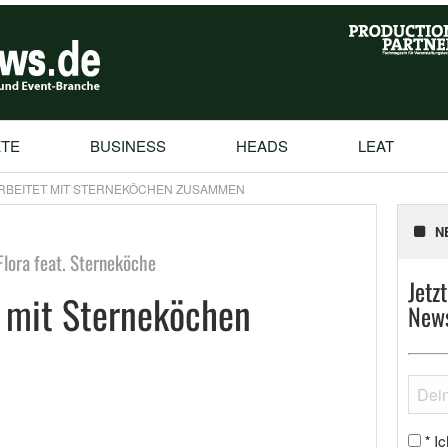
TE
BUSINESS
HEADS
LEAT
RBEITET MIT STERNEKÖCHEN ZUSAMMEN
N
Flora feat. Sterneköche
Jetz
t mit Sterneköchen
News
Ic
*