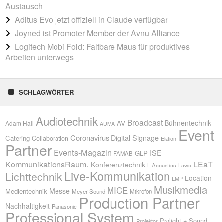
Austausch
Aditus Evo jetzt offiziell in Claude verfügbar
Joyned ist Promoter Member der Avnu Alliance
Logitech Mobi Fold: Faltbare Maus für produktives
Arbeiten unterwegs
SCHLAGWÖRTER
Audiotechnik
Broadcast
AV
Bühnentechnik
Adam Hall
AUMA
Event
Coronavirus
Digital Signage
Catering
Collaboration
Elation
Partner
Events-Magazin
ISE
GLP
FAMAB
KommunikationsRaum.
LEaT
Konferenztechnik
L-Acoustics
Lawo
Live-Kommunikation
Lichttechnik
Location
LMP
Musikmedia
MICE
Messe
Medientechnik
Meyer Sound
Mikrofon
Production Partner
Nachhaltigkeit
Panasonic
Professional System
Prolight + Sound
Projektor