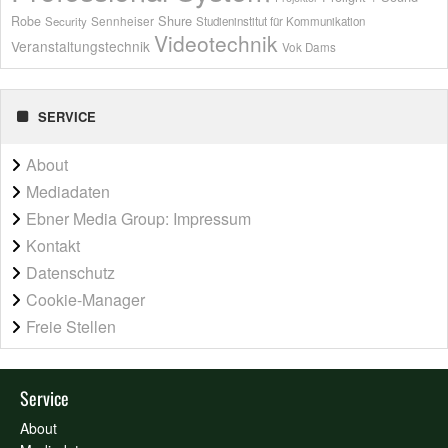
Shure
Robe
Sennheiser
Security
Studieninstitut für Kommunikation
Videotechnik
Veranstaltungstechnik
Vok Dams
SERVICE
About
Mediadaten
Ebner Media Group: Impressum
Kontakt
Datenschutz
Cookie-Manager
Freie Stellen
Service
About