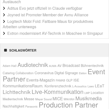
Austausch
Aditus Evo jetzt offiziell in Claude verfügbar
Joyned ist Promoter Member der Avnu Alliance
Logitech Mobi Fold: Faltbare Maus für produktives
Arbeiten unterwegs
Extron modernisiert AV-Technik in Moschee in Singapur
SCHLAGWÖRTER
Audiotechnik
Broadcast
AV
Bühnentechnik
Adam Hall
AUMA
Event
Coronavirus
Digital Signage
Catering
Collaboration
Elation
Partner
Events-Magazin
ISE
GLP
FAMAB
KommunikationsRaum.
LEaT
Konferenztechnik
L-Acoustics
Lawo
Live-Kommunikation
Lichttechnik
Location
LMP
Musikmedia
MICE
Messe
Medientechnik
Meyer Sound
Mikrofon
Production Partner
Nachhaltigkeit
Panasonic