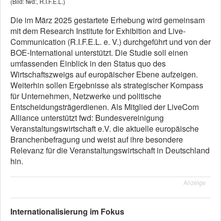
(Bild: fwd:, R.I.F.E.L.)
Die im März 2025 gestartete Erhebung wird gemeinsam
mit dem Research Institute for Exhibition and Live-
Communication (R.I.F.E.L. e. V.)
durchgeführt
und
von der
BOE-International
unterstützt
.
Die Studie
soll
einen
umfassenden Einblick in den Status quo des
Wirtschaftszweigs auf europäischer Ebene
aufzeigen
.
Weiterhin sollen
Ergebnisse als strategischer Kompass
für Unternehmen, Netzwerke und politische
Entscheidungsträger
dienen
.
Als Mitglied der LiveCom
Alliance unterstützt fwd: Bundesvereinigung
Veranstaltungswirtschaft e.V. die aktuelle europäische
Branchenbefragung und weist auf ihre besondere
Relevanz für die Veranstaltungswirtschaft in Deutschland
hin.
Anzeige
Internationalisierung im Fokus