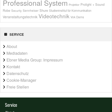
Professional System
Prolight + Sound
Projektor
Shure
Robe
Sennheiser
Security
Studieninstitut für Kommunikation
Videotechnik
Veranstaltungstechnik
Vok Dams
SERVICE
About
Mediadaten
Ebner Media Group: Impressum
Kontakt
Datenschutz
Cookie-Manager
Freie Stellen
Service